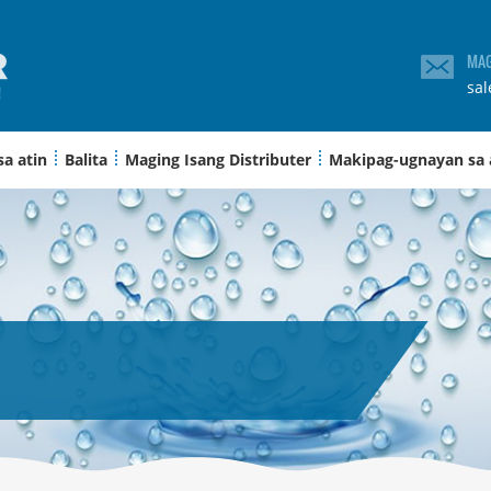
MAG
sa
sa atin
Balita
Maging Isang Distributer
Makipag-ugnayan sa