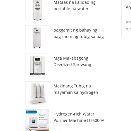
Mataas na kalidad ng
An
portable na water
generator mula sa air HR-
77M
It
tu
paggamit ng bahay ng
pag-inom ng tubig sa pag-
inom ng atmospheric hr-
Ta
88c
Mga Makabagong
Deedized Sariwang
Sariwang Lalamon ng
tubig na Dispenser
ZL9510W
Makinang Tubig na
mayaman sa hydrogen
DT3000A
Hydrogen-rich Water
Purifier Machine DT6000A