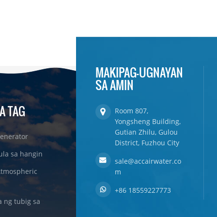
MAKIPAG-UGNAYAN
SA AMIN
A TAG
Room 807,
Yongsheng Building,
Gutian Zhilu, Gulou
enerator
District, Fuzhou City
ula sa hangin
sale@accairwater.co
Atmospheric
m
+86 18559227773
ng tubig sa