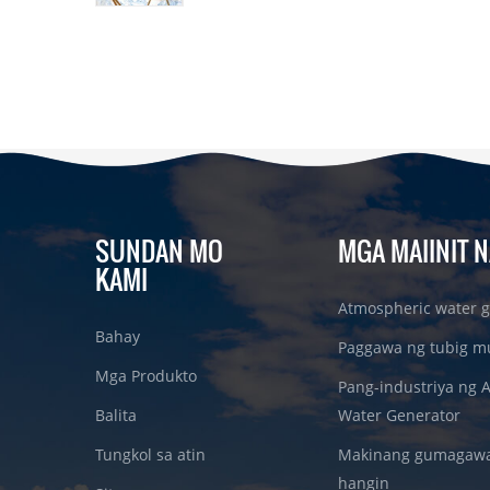
SUNDAN MO
MGA MAIINIT N
KAMI
Atmospheric water g
Bahay
Paggawa ng tubig m
Mga Produkto
Pang-industriya ng 
Balita
Water Generator
Tungkol sa atin
Makinang gumagawa 
hangin