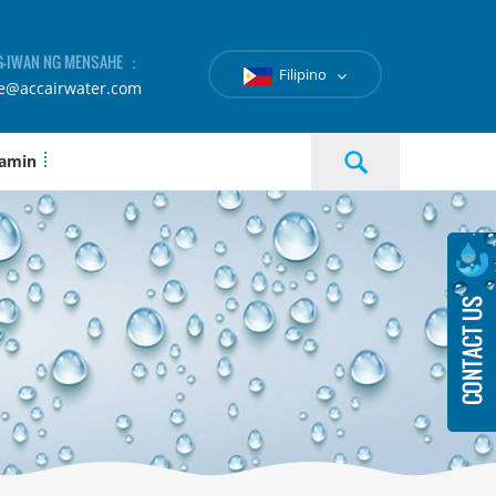
-IWAN NG MENSAHE ：
Filipino
le@accairwater.com
 amin