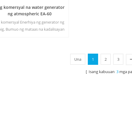
g komersyal na water generator
ng atmospheric EA-60
o komersyal Enerhiya ng generator ng
big, Bumuo ng mataas na kadalisayan
malambot na tubig mula sa hangin.
mang-tama sa pag-inom kahit walang
murang luntian.
Una
1
2
3
[ Isang kabuuan
3
mga pa