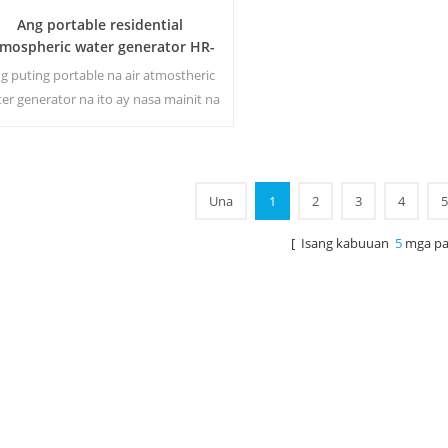
Ang portable residential
tmospheric water generator HR-
77L
g puting portable na air atmostheric
er generator na ito ay nasa mainit na
bebenta, na ginagamit din sa opisina.
uo ng tubig 30 Liters sa isang araw sa
0 ℃ at 80% RH. Mainit at amp; co ld
purong output ng tubig.
Una
1
2
3
4
5
[ Isang kabuuan
5
mga pa