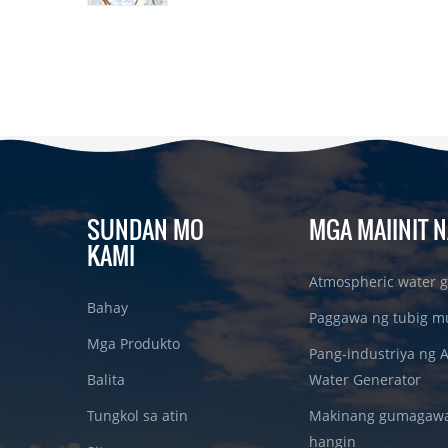
SUNDAN MO
MGA MAIINIT N
KAMI
Atmospheric water g
Bahay
Paggawa ng tubig m
Mga Produkto
Pang-industriya ng 
Balita
Water Generator
Tungkol sa atin
Makinang gumagawa 
hangin