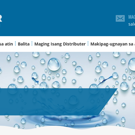
MAG
sa
sa atin
Balita
Maging Isang Distributer
Makipag-ugnayan sa