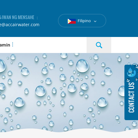
-IWAN NG MENSAHE ：
Filipino
le@accairwater.com
 amin