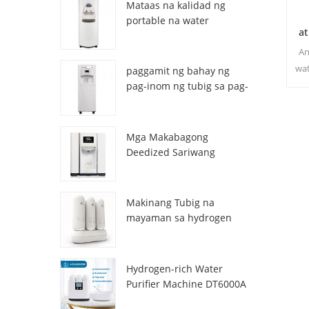
Mataas na kalidad ng
portable na water
a
generator mula sa air HR-
77M
An
wat
paggamit ng bahay ng
pag
pag-inom ng tubig sa pag-
inom ng atmospheric hr-
Bin
88c
3
Mga Makabagong
Deedized Sariwang
Sariwang Lalamon ng
tubig na Dispenser
ZL9510W
Makinang Tubig na
mayaman sa hydrogen
DT3000A
Hydrogen-rich Water
Purifier Machine DT6000A