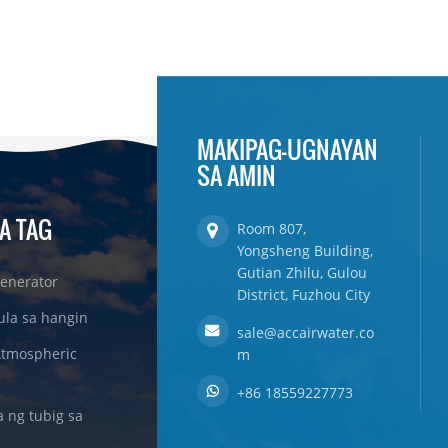
MAKIPAG-UGNAYAN
SA AMIN
A TAG
Room 807,
Yongsheng Building,
Gutian Zhilu, Gulou
enerator
District, Fuzhou City
ula sa hangin
sale@accairwater.co
Atmospheric
m
+86 18559227773
ng tubig sa