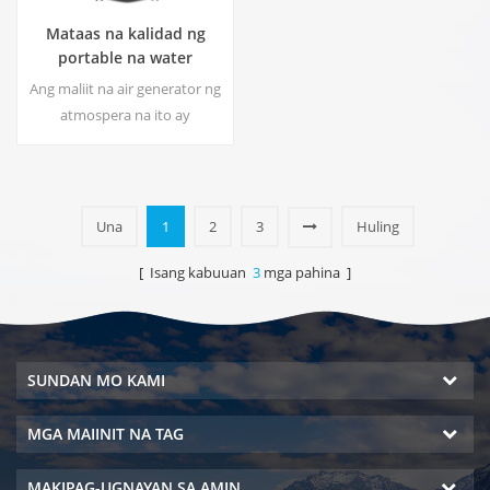
Mataas na kalidad ng
portable na water
generator mula sa air HR-
Ang maliit na air generator ng
77M
atmospera na ito ay
malawakang ginagamit para
sa bahay, opisina. Bigyan ka
ng kaligtasan at purong
inuming tubig.Hot at malamig
Una
1
2
3
Huling
na dalisay na output ng tubig.
LCD screen ng display.
[ Isang kabuuan
3
mga pahina ]
SUNDAN MO KAMI
MGA MAIINIT NA TAG
MAKIPAG-UGNAYAN SA AMIN