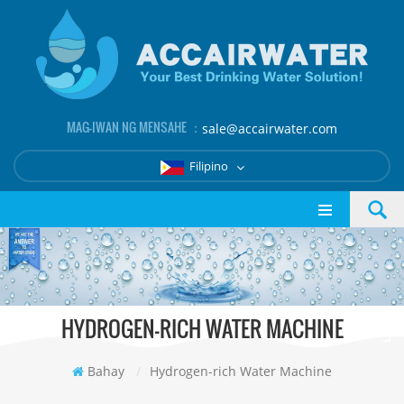
MAG-IWAN NG MENSAHE ：
sale@accairwater.com
Filipino
HYDROGEN-RICH WATER MACHINE
Bahay
/
Hydrogen-rich Water Machine