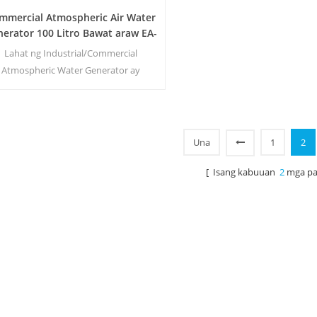
mmercial Atmospheric Air Water
erator 100 Litro Bawat araw EA-
100E
Lahat ng Industrial/Commercial
Atmospheric Water Generator ay
maaaring i-mount sa mga trailer at
agyan ng sarili nilang power generator,
tration system, tubig at mga tangke ng
akan ng gasolina. Ang aming air water
Una
1
2
generator machine ay ganap na
gumagana, self-contained at self-
[ Isang kabuuan
2
mga pa
fficient na Mobile Air & Water system.
Madali silang dinad32