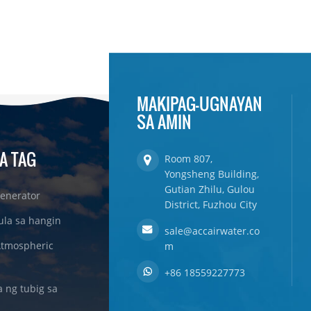
MAKIPAG-UGNAYAN
SA AMIN
A TAG
Room 807,
Yongsheng Building,
Gutian Zhilu, Gulou
enerator
District, Fuzhou City
ula sa hangin
sale@accairwater.co
Atmospheric
m
+86 18559227773
ng tubig sa