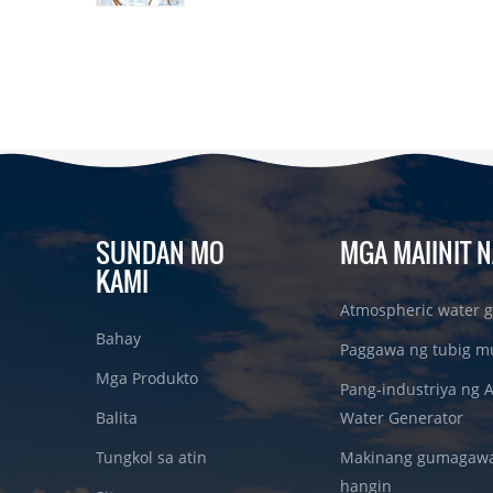
SUNDAN MO
MGA MAIINIT N
KAMI
Atmospheric water g
Bahay
Paggawa ng tubig m
Mga Produkto
Pang-industriya ng 
Balita
Water Generator
Tungkol sa atin
Makinang gumagawa 
hangin