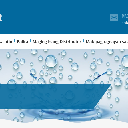
MAG
sa
sa atin
Balita
Maging Isang Distributer
Makipag-ugnayan sa