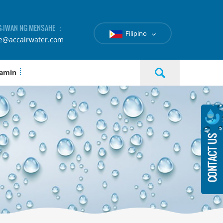
-IWAN NG MENSAHE ：
Filipino
le@accairwater.com
 amin