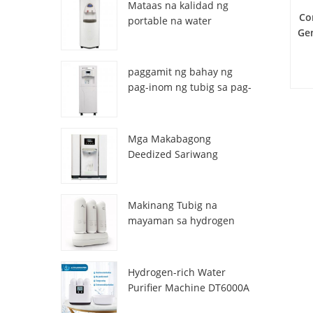
Mataas na kalidad ng
Co
portable na water
Gen
generator mula sa air HR-
77M
paggamit ng bahay ng
pag-inom ng tubig sa pag-
inom ng atmospheric hr-
nil
88c
fil
imb
Mga Makabagong
Deedized Sariwang
Sariwang Lalamon ng
tubig na Dispenser
su
ZL9510W
Makinang Tubig na
mayaman sa hydrogen
DT3000A
Hydrogen-rich Water
Purifier Machine DT6000A