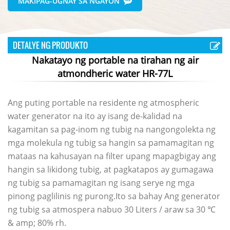
MAKIPAG-UGNAY SA NGAYON
DETALYE NG PRODUKTO
Nakatayo ng portable na tirahan ng air
atmondheric water HR-77L
Ang puting portable na residente ng atmospheric
water generator na ito ay isang de-kalidad na
kagamitan sa pag-inom ng tubig na nangongolekta ng
mga molekula ng tubig sa hangin sa pamamagitan ng
mataas na kahusayan na filter upang mapagbigay ang
hangin sa likidong tubig, at pagkatapos ay gumagawa
ng tubig sa pamamagitan ng isang serye ng mga
pinong paglilinis ng purong.Ito sa bahay
Ang generator
ng tubig sa atmospera
nabuo
30 Liters / araw
sa 30 ℃
& amp; 80% rh.