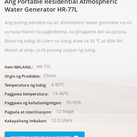
Ang Portable Residential Atmospheric
Water Generator HR-77L
Ang puting portable na air atmostheric water generator na ito
ay nasa mainit na pagbebenta, na ginagamit din sa opisina.
Binuo ng tubig 30 Liters sa isang araw sa 30 ℃ at 80% RH.
Mainit at amp; co
ld purong output ng tubig.
HR-77L
Item WALANG.:
China
Orgin ng Produkto:
4-95℃
Temperatura ng tubig:
15-40℃
Paggawa temperatura:
35-95%
Paggawa ng kahalumigmigan:
12 Stage
Pagsala at isterilisasyon:
12.5 Liters
Kakayahang imbakan: