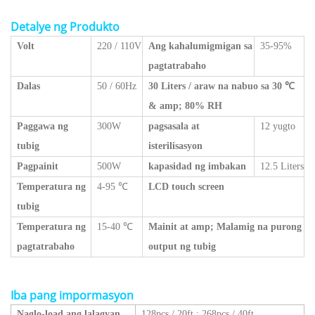
Detalye ng Produkto
Volt
220 / 110V
Ang kahalumigmigan sa
35-95%
pagtatrabaho
Dalas
50 / 60Hz
30 Liters / araw na nabuo sa 30 ℃
& amp; 80% RH
Paggawa ng
300W
pagsasala at
12 yugto
tubig
isterilisasyon
Pagpainit
500W
kapasidad ng imbakan
12.5 Liters
Temperatura ng
4-95 ℃
LCD touch screen
tubig
Temperatura ng
15-40 ℃
Mainit at amp; Malamig na purong
pagtatrabaho
output ng tubig
Iba pang impormasyon
Naglo-load ang lalagyan
128pcs / 20ft
;
268pcs / 40ft