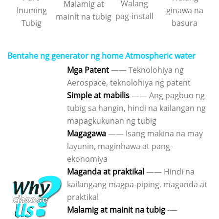
Walang
Malamig at
Inuming
ginawa na
pag-install
mainit na tubig
Tubig
basura
Bentahe ng generator ng home Atmospheric water
Mga Patent
—— Teknolohiya ng
Aerospace, teknolohiya ng patent
Simple at mabilis
—— Ang pagbuo ng
tubig sa hangin, hindi na kailangan ng
mapagkukunan ng tubig
Magagawa
—— Isang makina na may
layunin, maginhawa at pang-
ekonomiya
Maganda at praktikal
—— Hindi na
kailangang magpa-piping, maganda at
praktikal
Malamig at mainit na tubig
-—