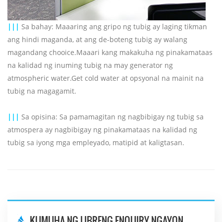
|||
Sa bahay: Maaaring ang gripo ng tubig ay laging tikman
ang hindi maganda, at ang de-boteng tubig ay walang
magandang chooice.Maaari kang makakuha ng pinakamataas
na kalidad ng inuming tubig na may generator ng
atmospheric water.Get cold water at opsyonal na mainit na
tubig na magagamit.
|||
Sa opisina: Sa pamamagitan ng nagbibigay ng tubig sa
atmospera ay nagbibigay ng pinakamataas na kalidad ng
tubig sa iyong mga empleyado, matipid at kaligtasan.
KUMUHA NG LIBRENG ENQUIRY NGAYON