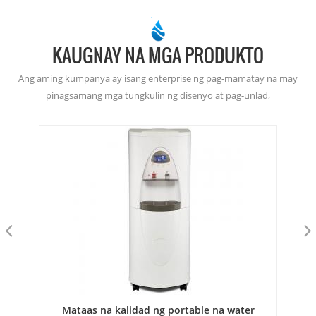
KAUGNAY NA MGA PRODUKTO
Ang aming kumpanya ay isang enterprise ng pag-mamatay na may
pinagsamang mga tungkulin ng disenyo at pag-unlad,
pagmamanupaktura ng amag, produksyon ng mamatay-paghahagis,
katumpakan machining at ibabaw paggamot.
ric
Mataas na kalidad ng portable na water
pa