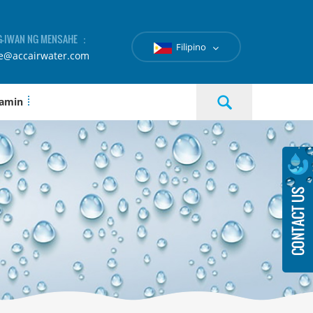
-IWAN NG MENSAHE ：
Filipino
le@accairwater.com
 amin