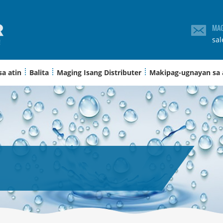
MAG
sa
sa atin
Balita
Maging Isang Distributer
Makipag-ugnayan sa