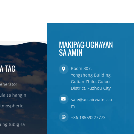
MAKIPAG-UGNAYAN
SA AMIN
A TAG
Room 807,
Yongsheng Building,
Gutian Zhilu, Gulou
enerator
District, Fuzhou City
ula sa hangin
sale@accairwater.co
Atmospheric
m
+86 18559227773
ng tubig sa