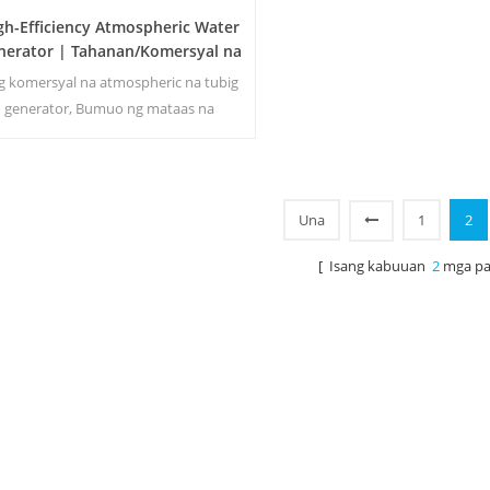
gh-Efficiency Atmospheric Water
nerator | Tahanan/Komersyal na
co-Friendly na Device | EA-60E
g komersyal na atmospheric na tubig
generator, Bumuo ng mataas na
dalisayan malambot na tubig mula sa
ngin. Tamang-tama para sa pag-inom
kahit na walang chlorine.
Una
1
2
[ Isang kabuuan
2
mga pa