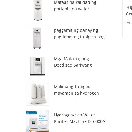
Mataas na kalidad ng
Hi
portable na water
Ge
generator mula sa air HR-
E
77M
An
paggamit ng bahay ng
ka
pag-inom ng tubig sa pag-
inom ng atmospheric hr-
ha
88c
Mga Makabagong
Deedized Sariwang
Sariwang Lalamon ng
tubig na Dispenser
ZL9510W
Makinang Tubig na
mayaman sa hydrogen
DT3000A
Hydrogen-rich Water
Purifier Machine DT6000A