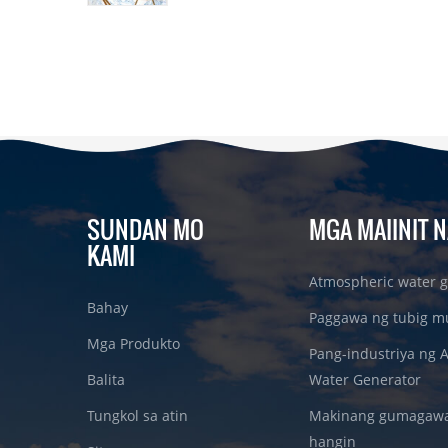
SUNDAN MO
MGA MAIINIT N
KAMI
Atmospheric water g
Bahay
Paggawa ng tubig m
Mga Produkto
Pang-industriya ng 
Balita
Water Generator
Tungkol sa atin
Makinang gumagawa 
hangin