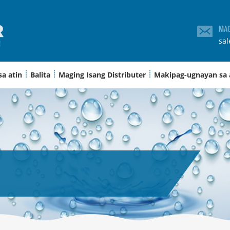
MAG
sa
sa atin
Balita
Maging Isang Distributer
Makipag-ugnayan sa