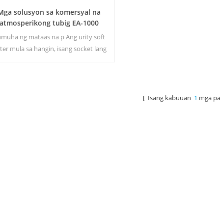
Mga solusyon sa komersyal na
atmosperikong tubig EA-1000
muha ng mataas na p Ang urity soft
ter mula sa hangin, isang socket lang
 plug sa generator ang kailangan. Ang
dustriya ng generator sa atmospheric
ter ay nagbibigay sa iyo ng mayaman
at kaligtasan ng inuming tubig!
[ Isang kabuuan
1
mga pa