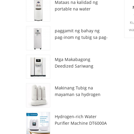
Mataas na kalidad ng
portable na water
generator mula sa air HR-
77M
Ku
wa
paggamit ng bahay ng
sa
pag-inom ng tubig sa pag-
inom ng atmospheric hr-
in
88c
wa
Mga Makabagong
Deedized Sariwang
Sariwang Lalamon ng
tubig na Dispenser
ZL9510W
Makinang Tubig na
mayaman sa hydrogen
DT3000A
Hydrogen-rich Water
Purifier Machine DT6000A