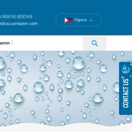
-IWAN NG MENSAHE ：
Filipino
le@accairwater.com
 amin