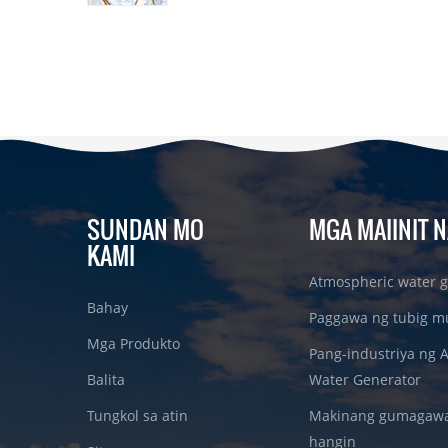
SUNDAN MO
MGA MAIINIT N
KAMI
Atmospheric water g
Bahay
Paggawa ng tubig m
Mga Produkto
Pang-industriya ng 
Balita
Water Generator
Tungkol sa atin
Makinang gumagawa 
hangin