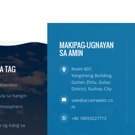
MAKIPAG-UGNAYAN
SA AMIN
A TAG
Room 807,
Yongsheng Building,
Gutian Zhilu, Gulou
enerator
District, Fuzhou City
ula sa hangin
sale@accairwater.co
Atmospheric
m
+86 18559227773
ng tubig sa