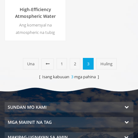
High-Efficiency
Atmospheric Water
Generator |
Ang komersyal na
Tahanan/Komersyal na
atmospheric na tubig
Eco-Friendly na Device |
generator, Bumuo ng mataas
EA-60E
na kadalisayan malambot na
tubig mula sa hangin. Tamang-
tama para sa pag-inom kahit
Una
1
2
3
Huling
na walang chlorine.
[ Isang kabuuan
3
mga pahina ]
SUNDAN MO KAMI
MGA MAIINIT NA TAG
MAKIPAG-UGNAYAN SA AMIN