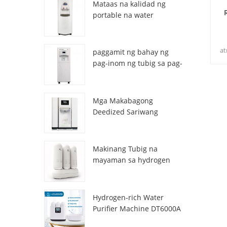
Mataas na kalidad ng
portable na water
generator mula sa air HR-
77M
at
paggamit ng bahay ng
gin
pag-inom ng tubig sa pag-
inom ng atmospheric hr-
p
88c
Mga Makabagong
Deedized Sariwang
Sariwang Lalamon ng
tubig na Dispenser
ZL9510W
Makinang Tubig na
mayaman sa hydrogen
DT3000A
Hydrogen-rich Water
Purifier Machine DT6000A