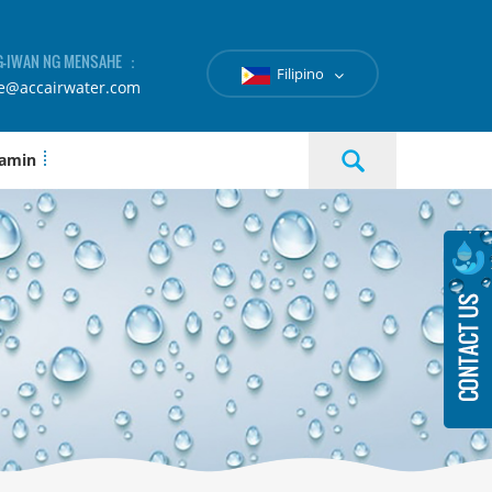
-IWAN NG MENSAHE ：
Filipino
le@accairwater.com
 amin