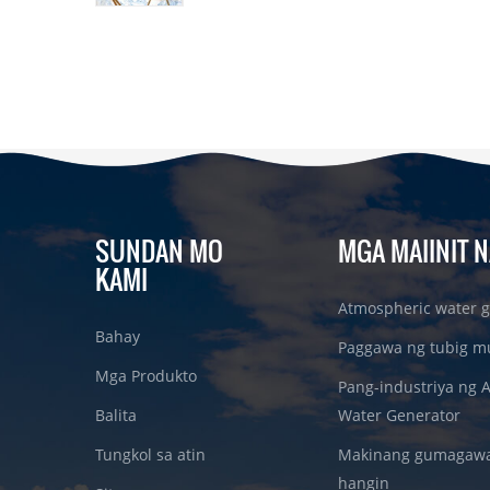
SUNDAN MO
MGA MAIINIT N
KAMI
Atmospheric water g
Bahay
Paggawa ng tubig m
Mga Produkto
Pang-industriya ng 
Balita
Water Generator
Tungkol sa atin
Makinang gumagawa 
hangin