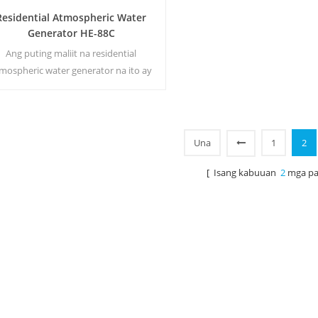
Residential Atmospheric Water
Generator HE-88C
Ang puting maliit na residential
mospheric water generator na ito ay
agamit din para sa opisina. Malamig na
urong tubig na output. LCD display
screen. Kapasidad ng imbakan: 16 L
Una
1
2
[ Isang kabuuan
2
mga pa