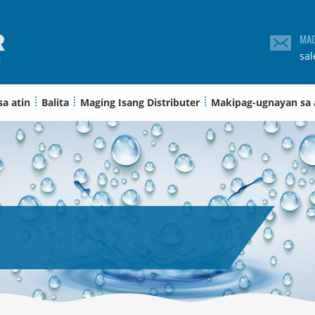
MAG
sa
sa atin
Balita
Maging Isang Distributer
Makipag-ugnayan sa