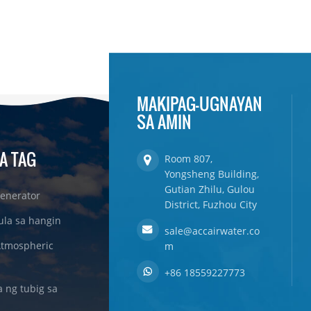
MAKIPAG-UGNAYAN
SA AMIN
A TAG
Room 807,
Yongsheng Building,
Gutian Zhilu, Gulou
enerator
District, Fuzhou City
ula sa hangin
sale@accairwater.co
Atmospheric
m
+86 18559227773
ng tubig sa