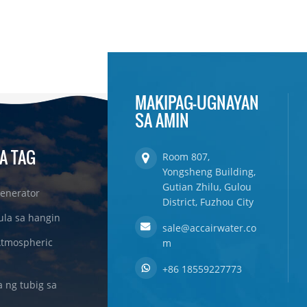
MAKIPAG-UGNAYAN
SA AMIN
A TAG
Room 807,
Yongsheng Building,
Gutian Zhilu, Gulou
enerator
District, Fuzhou City
ula sa hangin
sale@accairwater.co
Atmospheric
m
+86 18559227773
ng tubig sa