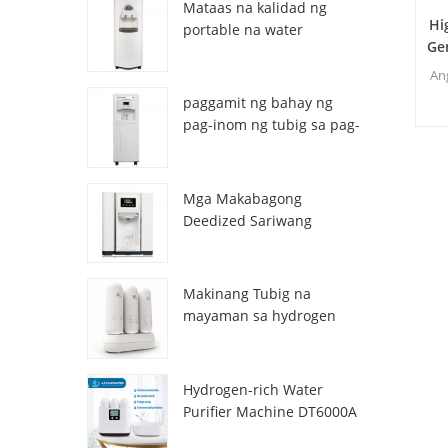
Mataas na kalidad ng
Hi
portable na water
Ge
generator mula sa air HR-
E
77M
An
paggamit ng bahay ng
ka
pag-inom ng tubig sa pag-
inom ng atmospheric hr-
ha
88c
Mga Makabagong
Deedized Sariwang
Sariwang Lalamon ng
tubig na Dispenser
ZL9510W
Makinang Tubig na
mayaman sa hydrogen
DT3000A
Hydrogen-rich Water
Purifier Machine DT6000A