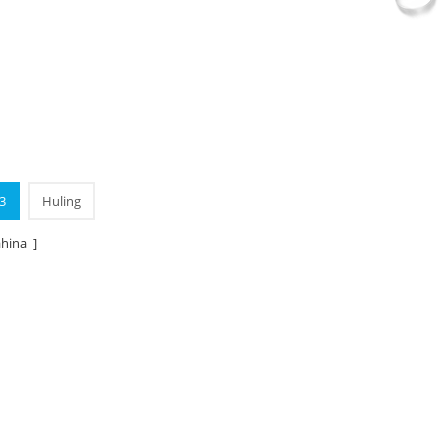
3
Huling
hina ]