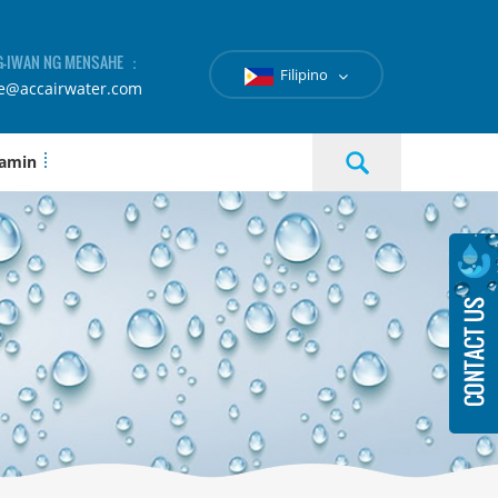
-IWAN NG MENSAHE ：
Filipino
le@accairwater.com
 amin