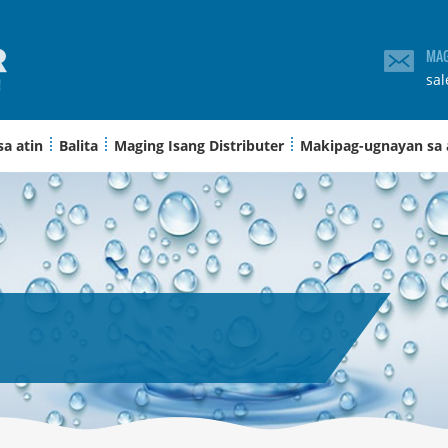
MAG
sa
sa atin
Balita
Maging Isang Distributer
Makipag-ugnayan sa