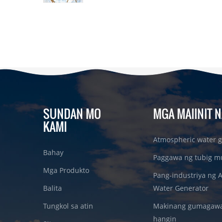
SUNDAN MO
MGA MAIINIT N
KAMI
Atmospheric water g
Bahay
Paggawa ng tubig m
Mga Produkto
Pang-industriya ng 
Balita
Water Generator
Tungkol sa atin
Makinang gumagawa 
hangin