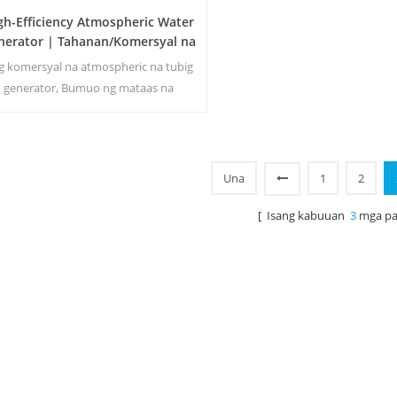
gh-Efficiency Atmospheric Water
nerator | Tahanan/Komersyal na
co-Friendly na Device | EA-60E
g komersyal na atmospheric na tubig
generator, Bumuo ng mataas na
dalisayan malambot na tubig mula sa
ngin. Tamang-tama para sa pag-inom
kahit na walang chlorine.
Una
1
2
[ Isang kabuuan
3
mga pa