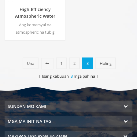
High-Efficiency
Atmospheric Water
Generator |
Ang komersyal na
Tahanan/Komersyal na
atmospheric na tubig
Eco-Friendly na Device |
generator, Bumuo ng mataas
EA-60E
na kadalisayan malambot na
tubig mula sa hangin. Tamang-
tama para sa pag-inom kahit
Una
1
2
3
Huling
na walang chlorine.
[ Isang kabuuan
3
mga pahina ]
SUNDAN MO KAMI
MGA MAIINIT NA TAG
MAKIPAG-UGNAYAN SA AMIN