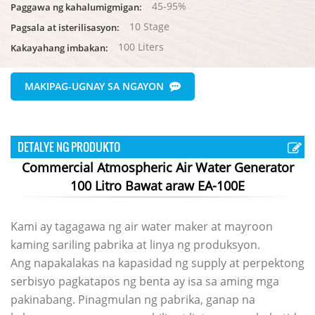
45-95%
Paggawa ng kahalumigmigan:
10 Stage
Pagsala at isterilisasyon:
100 Liters
Kakayahang imbakan:
MAKIPAG-UGNAY SA NGAYON
DETALYE NG PRODUKTO
Commercial Atmospheric Air Water Generator
100 Litro Bawat araw EA-100E
Kami ay tagagawa ng air water maker at mayroon
kaming sariling pabrika at linya ng produksyon.
Ang napakalakas na kapasidad ng supply at perpektong
serbisyo pagkatapos ng benta ay isa sa aming mga
pakinabang. Pinagmulan ng pabrika, ganap na