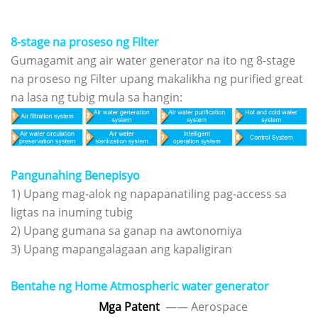
8-stage na proseso ng Filter
Gumagamit ang air water generator na ito ng 8-stage
na proseso ng Filter upang makalikha ng purified great
na lasa ng tubig mula sa hangin:
Pangunahing Benepisyo
1) Upang mag-alok ng napapanatiling pag-access sa
ligtas na inuming tubig
2) Upang gumana sa ganap na awtonomiya
3) Upang mapangalagaan ang kapaligiran
Bentahe ng Home Atmospheric water generator
Mga Patent
—— Aerospace