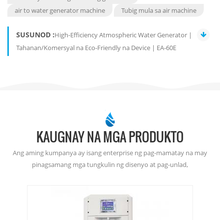
air to water generator machine
Tubig mula sa air machine
SUSUNOD :
High-Efficiency Atmospheric Water Generator |
Tahanan/Komersyal na Eco-Friendly na Device | EA-60E
KAUGNAY NA MGA PRODUKTO
Ang aming kumpanya ay isang enterprise ng pag-mamatay na may
pinagsamang mga tungkulin ng disenyo at pag-unlad,
pagmamanupaktura ng amag, produksyon ng mamatay-paghahagis,
katumpakan machining at ibabaw paggamot.