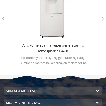
ator
Ang komersyal na water generator ng
Pa
a
atmospheric EA-60
or,
Ito komersyal Enerhiya ng generator ng tubig,
na
Bumuo ng mataas na kadalisayan malambot na
g-
tubig mula sa hangin. Tamang-tama sa pag-inom
kahit walang murang luntian.
SUNDAN MO KAMI
MGA MAIINIT NA TAG