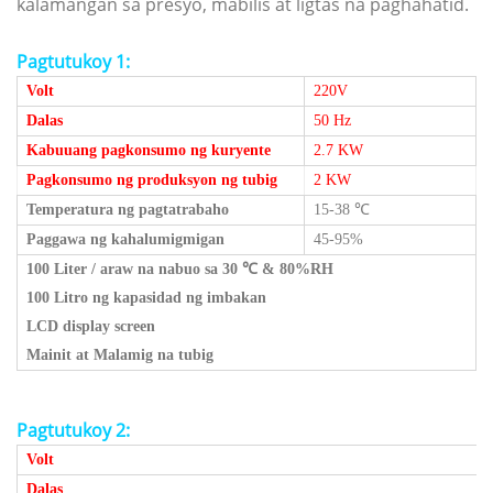
kalamangan sa presyo, mabilis at ligtas na paghahatid.
Pagtutukoy 1:
Volt
220V
Dalas
50 Hz
Kabuuang pagkonsumo ng kuryente
2.7 KW
Pagkonsumo ng produksyon ng tubig
2 KW
Temperatura ng pagtatrabaho
15-38
℃
Paggawa ng kahalumigmigan
45-95%
100 Liter / araw na nabuo sa 30
℃
& 80%RH
100 Litro ng kapasidad ng imbakan
LCD display screen
Mainit at Malamig na tubig
Pagtutukoy 2:
Volt
Dalas