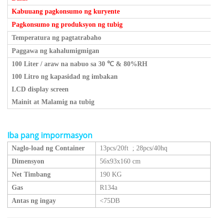
Kabuuang pagkonsumo ng kuryente
Pagkonsumo ng produksyon ng tubig
Temperatura ng pagtatrabaho
Paggawa ng kahalumigmigan
100 Liter / araw na nabuo sa 30
℃
& 80%RH
100 Litro ng kapasidad ng imbakan
LCD display screen
Mainit at Malamig na tubig
Iba pang impormasyon
Naglo-load ng Container
13pcs/20ft
;
28pcs/40hq
Dimensyon
56x93x160 cm
Net Timbang
190 KG
Gas
R134a
Antas ng ingay
<75DB