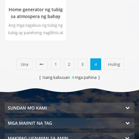
Home generator ng tubig
sa atmospera ng bahay
Ang mga tagabuo ng tubig ng
tubig ay parehong naglilinis at
nagdidiyetid sa iyong
nakapaligid na kapaligiran
habang ginagawa ang purong
tubig sa lupa sa amin g isang
Una
1
2
3
4
Huling
patentadong maraming
proseso ng pagsasala.
[ Isang kabuuan
4
mga pahina ]
SUNDAN MO KAMI
MGA MAIINIT NA TAG
MAKIPAG-UGNAYAN SA AMIN