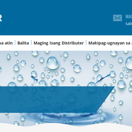
MAG
sa
sa atin
Balita
Maging Isang Distributer
Makipag-ugnayan sa