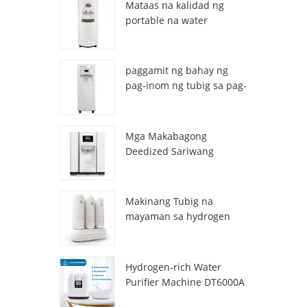
Mataas na kalidad ng
portable na water
generator mula sa air HR-
77M
paggamit ng bahay ng
pag-inom ng tubig sa pag-
inom ng atmospheric hr-
88c
Mga Makabagong
Deedized Sariwang
Sariwang Lalamon ng
tubig na Dispenser
ZL9510W
Makinang Tubig na
mayaman sa hydrogen
DT3000A
Hydrogen-rich Water
Purifier Machine DT6000A