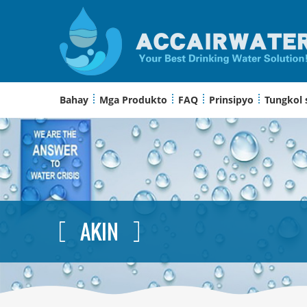
Bahay
Mga Produkto
FAQ
Prinsipyo
Tungkol 
AKIN