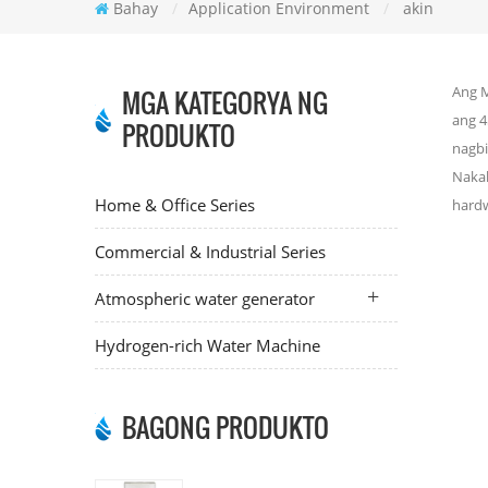
Bahay
/
Application Environment
/
akin
Ang M
MGA KATEGORYA NG
ang 4
PRODUKTO
nagbi
Nakal
Home & Office Series
hardw
Commercial & Industrial Series
Atmospheric water generator
Hydrogen-rich Water Machine
BAGONG PRODUKTO