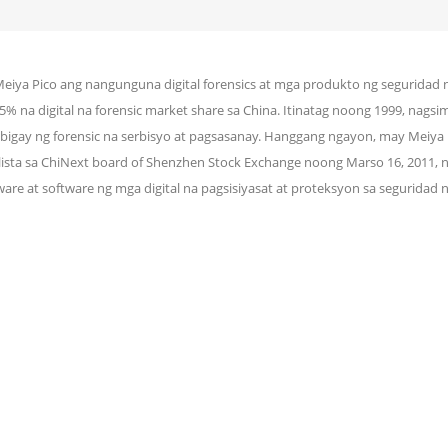
eiya Pico ang nangunguna digital forensics at mga produkto ng seguridad 
5% na digital na forensic market share sa China. Itinatag noong 1999, nagsim
bigay ng forensic na serbisyo at pagsasanay. Hanggang ngayon, may Meiya 
ista sa ChiNext board of Shenzhen Stock Exchange noong Marso 16, 2011, n
are at software ng mga digital na pagsisiyasat at proteksyon sa seguridad