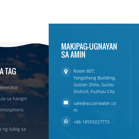
MAKIPAG-UGNAYAN
SA AMIN
A TAG
Room 807,
Yongsheng Building,
Gutian Zhilu, Gulou
enerator
District, Fuzhou City
ula sa hangin
sale@accairwater.co
Atmospheric
m
+86 18559227773
ng tubig sa