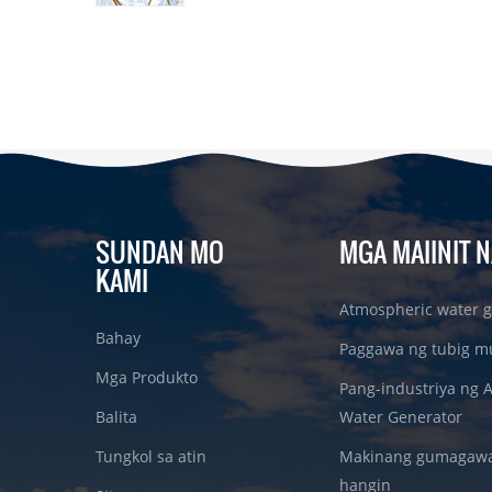
SUNDAN MO
MGA MAIINIT N
KAMI
Atmospheric water g
Bahay
Paggawa ng tubig m
Mga Produkto
Pang-industriya ng 
Balita
Water Generator
Tungkol sa atin
Makinang gumagawa 
hangin