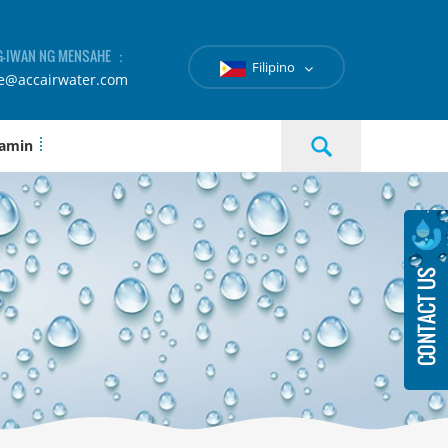
-IWAN NG MENSAHE ：
Filipino
le@accairwater.com
 amin