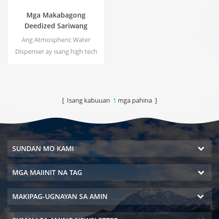
Mga Makabagong
Deedized Sariwang
Sariwang Lalamon ng
Ang Atmospheric Water
tubig na Dispenser
Dispenser ay isang high tech
ZL9510W
na water supply machine na
nagbibigay ng pinakamataas
na kalidad ng inuming tubig sa
pamamagitan ng pag-aani ng
[ Isang kabuuan
1
mga pahina ]
tubig mula sa
kahalumigmigan sa hangin.
SUNDAN MO KAMI
MGA MAIINIT NA TAG
MAKIPAG-UGNAYAN SA AMIN