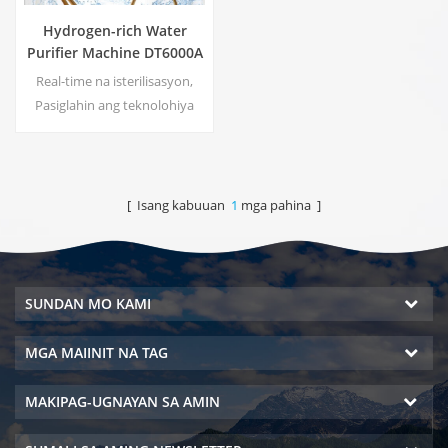
Hydrogen-rich Water
Purifier Machine DT6000A
Real-time na isterilisasyon,
Pasiglahin ang teknolohiya
Walang pangalawang
polusyon, walang kakaibang
amoy Pagtitipid ng enerhiya
at pangangalaga sa
[ Isang kabuuan
1
mga pahina ]
kapaligiran Regulasyon ng
presyon, walang panganib ng
pagtagas Walang bayad sa
kuryente, walang bayad sa
SUNDAN MO KAMI
tubig
MGA MAIINIT NA TAG
MAKIPAG-UGNAYAN SA AMIN