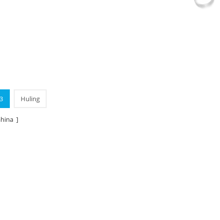
3
Huling
hina ]