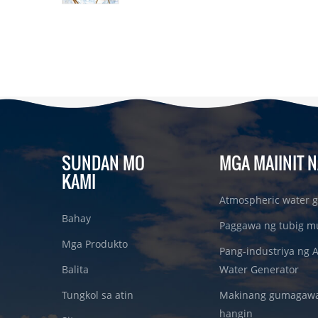
SUNDAN MO
MGA MAIINIT N
KAMI
Atmospheric water g
Bahay
Paggawa ng tubig m
Mga Produkto
Pang-industriya ng 
Balita
Water Generator
Tungkol sa atin
Makinang gumagawa 
hangin