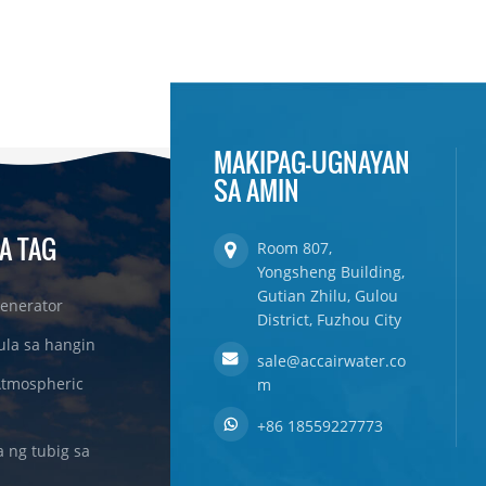
MAKIPAG-UGNAYAN
SA AMIN
A TAG
Room 807,
Yongsheng Building,
Gutian Zhilu, Gulou
enerator
District, Fuzhou City
ula sa hangin
sale@accairwater.co
Atmospheric
m
+86 18559227773
ng tubig sa