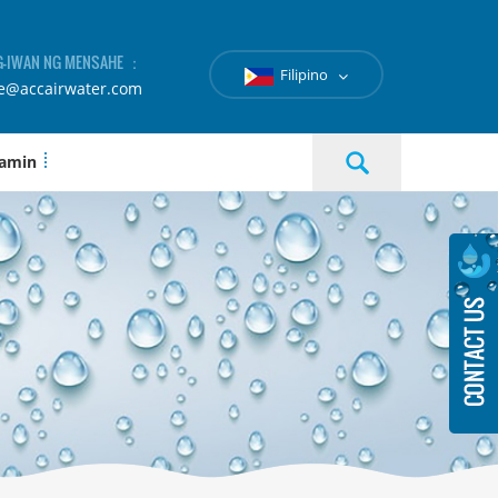
-IWAN NG MENSAHE ：
Filipino
le@accairwater.com
 amin