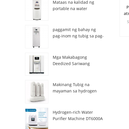
Mataas na kalidad ng
P
portable na water
at
generator mula sa air HR-
77M
S
paggamit ng bahay ng
pag-inom ng tubig sa pag-
inom ng atmospheric hr-
88c
Mga Makabagong
Deedized Sariwang
Sariwang Lalamon ng
tubig na Dispenser
ZL9510W
Makinang Tubig na
mayaman sa hydrogen
DT3000A
Hydrogen-rich Water
Purifier Machine DT6000A