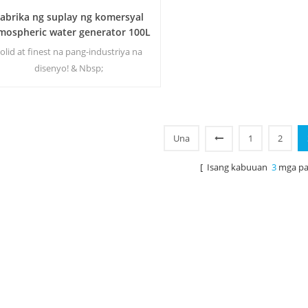
abrika ng suplay ng komersyal
mospheric water generator 100L
EA-100
olid at finest na pang-industriya na
disenyo! & Nbsp;
Una
1
2
[ Isang kabuuan
3
mga pa