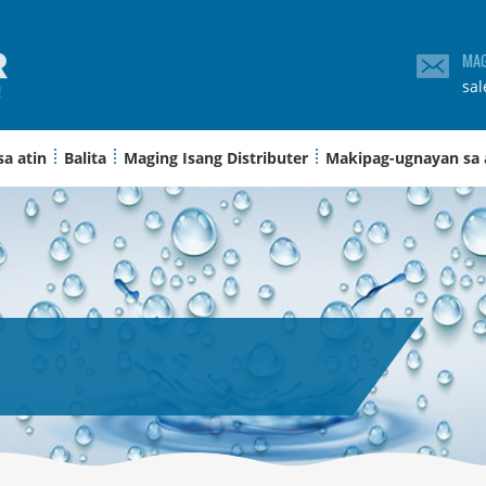
MAG
sa
sa atin
Balita
Maging Isang Distributer
Makipag-ugnayan sa