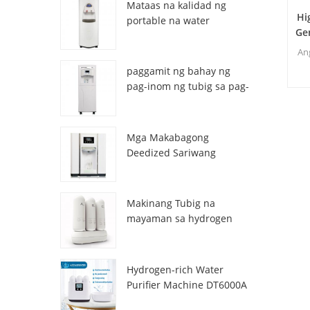
Mataas na kalidad ng
Hi
portable na water
Ge
generator mula sa air HR-
E
77M
An
paggamit ng bahay ng
ka
pag-inom ng tubig sa pag-
inom ng atmospheric hr-
ha
88c
Mga Makabagong
Deedized Sariwang
Sariwang Lalamon ng
tubig na Dispenser
ZL9510W
Makinang Tubig na
mayaman sa hydrogen
DT3000A
Hydrogen-rich Water
Purifier Machine DT6000A