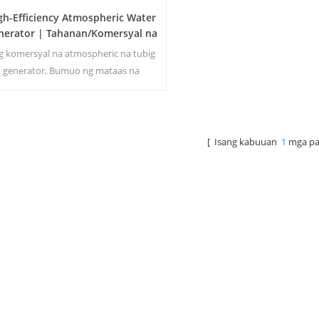
gh-Efficiency Atmospheric Water
nerator | Tahanan/Komersyal na
co-Friendly na Device | EA-60E
g komersyal na atmospheric na tubig
generator, Bumuo ng mataas na
dalisayan malambot na tubig mula sa
ngin. Tamang-tama para sa pag-inom
kahit na walang chlorine.
[ Isang kabuuan
1
mga pa