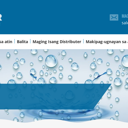
MAG
sa
sa atin
Balita
Maging Isang Distributer
Makipag-ugnayan sa