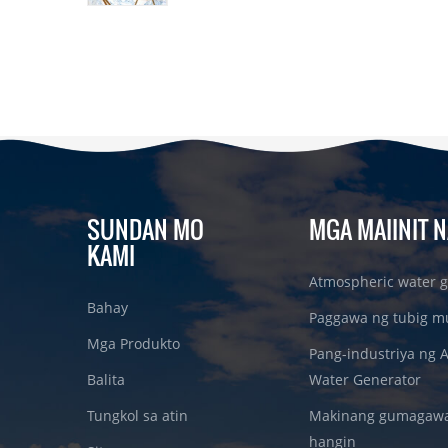
SUNDAN MO
MGA MAIINIT N
KAMI
Atmospheric water g
Bahay
Paggawa ng tubig m
Mga Produkto
Pang-industriya ng 
Balita
Water Generator
Tungkol sa atin
Makinang gumagawa 
hangin