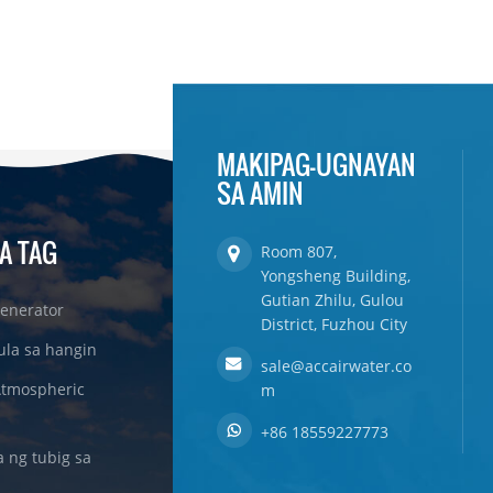
MAKIPAG-UGNAYAN
SA AMIN
A TAG
Room 807,
Yongsheng Building,
Gutian Zhilu, Gulou
enerator
District, Fuzhou City
ula sa hangin
sale@accairwater.co
Atmospheric
m
+86 18559227773
ng tubig sa