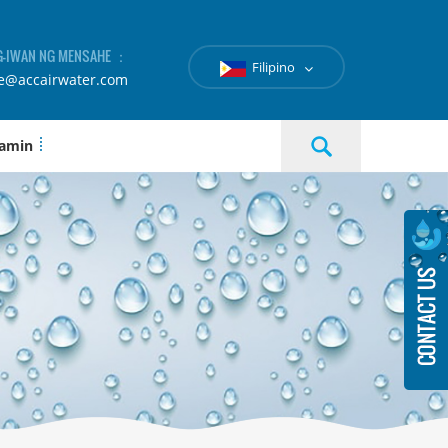
-IWAN NG MENSAHE ：
Filipino
le@accairwater.com
 amin