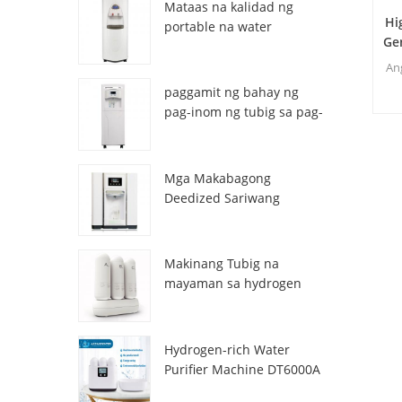
Mataas na kalidad ng
Hi
portable na water
Ge
generator mula sa air HR-
E
77M
An
paggamit ng bahay ng
ka
pag-inom ng tubig sa pag-
inom ng atmospheric hr-
ha
88c
Mga Makabagong
Deedized Sariwang
Sariwang Lalamon ng
tubig na Dispenser
ZL9510W
Makinang Tubig na
mayaman sa hydrogen
DT3000A
Hydrogen-rich Water
Purifier Machine DT6000A