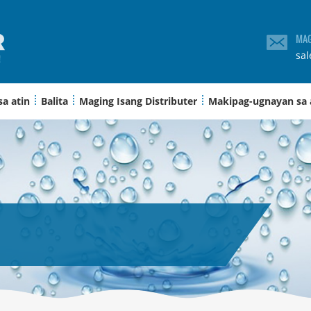
MAG
sa
sa atin
Balita
Maging Isang Distributer
Makipag-ugnayan sa