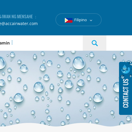
-IWAN NG MENSAHE ：
Filipino
le@accairwater.com
 amin