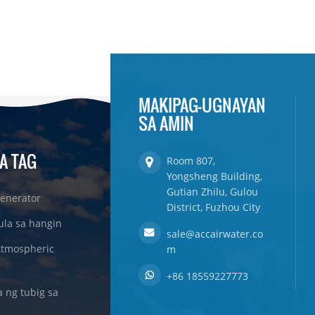
MAKIPAG-UGNAYAN
SA AMIN
A TAG
Room 807,
Yongsheng Building,
Gutian Zhilu, Gulou
enerator
District, Fuzhou City
ula sa hangin
sale@accairwater.co
Atmospheric
m
+86 18559227773
ng tubig sa