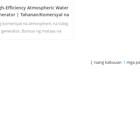
gh-Efficiency Atmospheric Water
nerator | Tahanan/Komersyal na
co-Friendly na Device | EA-60E
g komersyal na atmospheric na tubig
generator, Bumuo ng mataas na
dalisayan malambot na tubig mula sa
ngin. Tamang-tama para sa pag-inom
kahit na walang chlorine.
[ Isang kabuuan
1
mga pa