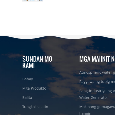
SUNDAN MO
MGA MAIINIT N
KAMI
Atmospheric water g
Bahay
Paggawa ng tubig m
Mga Produkto
Pang-industriya ng 
Balita
Water Generator
Tungkol sa atin
Makinang gumagawa 
hangin