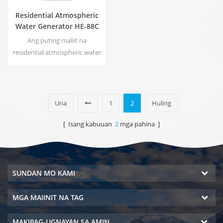
Residential Atmospheric
Water Generator HE-88C
Ang puting maliit na
residential atmospheric water
generator na ito ay ginagamit
din para sa opisina. Malamig
na purong tubig na output.
LCD display screen. Kapasidad
Una
1
2
Huling
ng imbakan: 16 L
[ Isang kabuuan
2
mga pahina ]
SUNDAN MO KAMI
MGA MAIINIT NA TAG
MAKIPAG-UGNAYAN SA AMIN