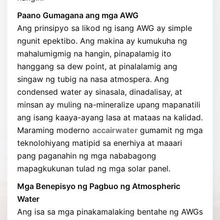
Paano Gumagana ang mga AWG
Ang prinsipyo sa likod ng isang AWG ay simple
ngunit epektibo. Ang makina ay kumukuha ng
mahalumigmig na hangin, pinapalamig ito
hanggang sa dew point, at pinalalamig ang
singaw ng tubig na nasa atmospera. Ang
condensed water ay sinasala, dinadalisay, at
minsan ay muling na-mineralize upang mapanatili
ang isang kaaya-ayang lasa at mataas na kalidad.
Maraming moderno
accairwater
gumamit ng mga
teknolohiyang matipid sa enerhiya at maaari
pang paganahin ng mga nababagong
mapagkukunan tulad ng mga solar panel.
Mga Benepisyo ng Pagbuo ng Atmospheric
Water
Ang isa sa mga pinakamalaking bentahe ng AWGs