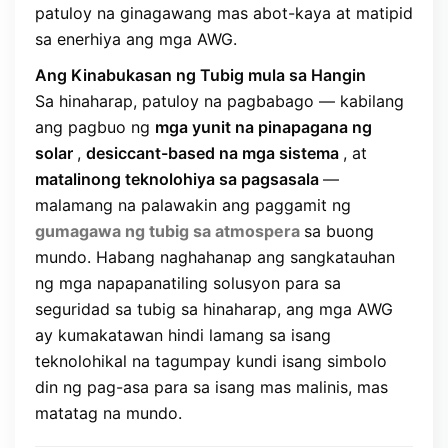
patuloy na ginagawang mas abot-kaya at matipid
sa enerhiya ang mga AWG.
Ang Kinabukasan ng Tubig mula sa Hangin
Sa hinaharap, patuloy na pagbabago — kabilang
ang pagbuo ng
mga yunit na pinapagana ng
solar
,
desiccant-based na mga sistema
, at
matalinong teknolohiya sa pagsasala
—
malamang na palawakin ang paggamit ng
gumagawa ng tubig sa atmospera
sa buong
mundo. Habang naghahanap ang sangkatauhan
ng mga napapanatiling solusyon para sa
seguridad sa tubig sa hinaharap, ang mga AWG
ay kumakatawan hindi lamang sa isang
teknolohikal na tagumpay kundi isang simbolo
din ng pag-asa para sa isang mas malinis, mas
matatag na mundo.