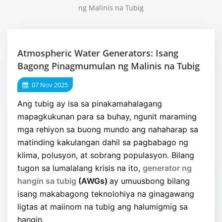
ng Malinis na Tubig
Atmospheric Water Generators: Isang
Bagong Pinagmumulan ng Malinis na Tubig
07 Nov 2025
Ang tubig ay isa sa pinakamahalagang
mapagkukunan para sa buhay, ngunit maraming
mga rehiyon sa buong mundo ang nahaharap sa
matinding kakulangan dahil sa pagbabago ng
klima, polusyon, at sobrang populasyon. Bilang
tugon sa lumalalang krisis na ito,
generator ng
hangin sa tubig
(AWGs)
ay umuusbong bilang
isang makabagong teknolohiya na ginagawang
ligtas at maiinom na tubig ang halumigmig sa
hangin.