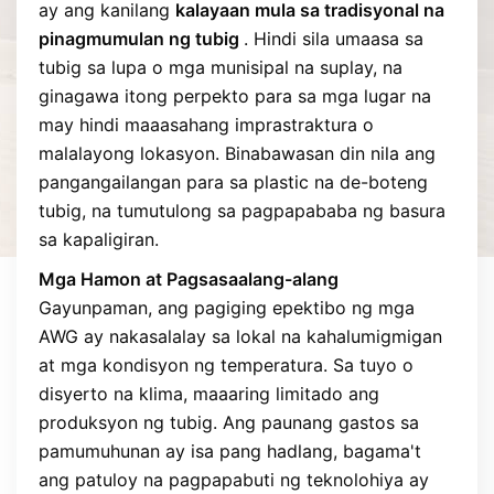
ay ang kanilang
kalayaan mula sa tradisyonal na
pinagmumulan ng tubig
. Hindi sila umaasa sa
tubig sa lupa o mga munisipal na suplay, na
ginagawa itong perpekto para sa mga lugar na
may hindi maaasahang imprastraktura o
malalayong lokasyon. Binabawasan din nila ang
pangangailangan para sa plastic na de-boteng
tubig, na tumutulong sa pagpapababa ng basura
sa kapaligiran.
Mga Hamon at Pagsasaalang-alang
Gayunpaman, ang pagiging epektibo ng mga
AWG ay nakasalalay sa lokal na kahalumigmigan
at mga kondisyon ng temperatura. Sa tuyo o
disyerto na klima, maaaring limitado ang
produksyon ng tubig. Ang paunang gastos sa
pamumuhunan ay isa pang hadlang, bagama't
ang patuloy na pagpapabuti ng teknolohiya ay