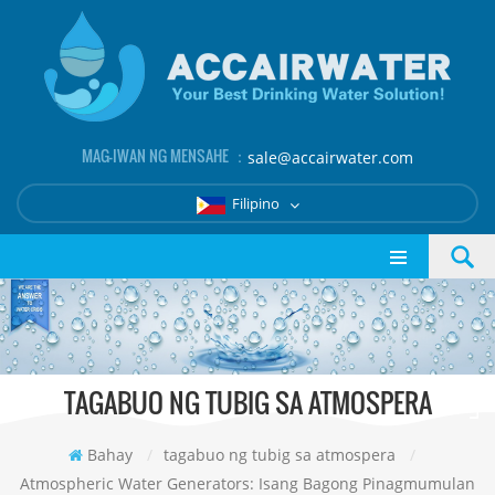
MAG-IWAN NG MENSAHE ：
sale@accairwater.com
Filipino
TAGABUO NG TUBIG SA ATMOSPERA
Bahay
/
tagabuo ng tubig sa atmospera
/
Atmospheric Water Generators: Isang Bagong Pinagmumulan