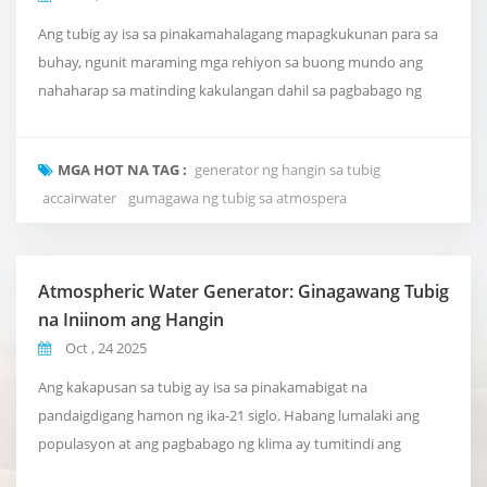
Ang tubig ay isa sa pinakamahalagang mapagkukunan para sa
buhay, ngunit maraming mga rehiyon sa buong mundo ang
nahaharap sa matinding kakulangan dahil sa pagbabago ng
klima, polusyon, at sobrang populasyon. Bilang tugon sa
lumalalang krisis na ito, generator ng hangin sa tubig (AWGs) ay
MGA HOT NA TAG :
generator ng hangin sa tubig
umuusbong bilang isang makabagong teknolohiya na
accairwater
gumagawa ng tubig sa atmospera
ginagawang ligtas at maiinom na tubig ang halumigmig sa
hangin...
Atmospheric Water Generator: Ginagawang Tubig
na Iniinom ang Hangin
Oct , 24 2025
Ang kakapusan sa tubig ay isa sa pinakamabigat na
pandaigdigang hamon ng ika-21 siglo. Habang lumalaki ang
populasyon at ang pagbabago ng klima ay tumitindi ang
tagtuyot, tumataas ang pangangailangan para sa