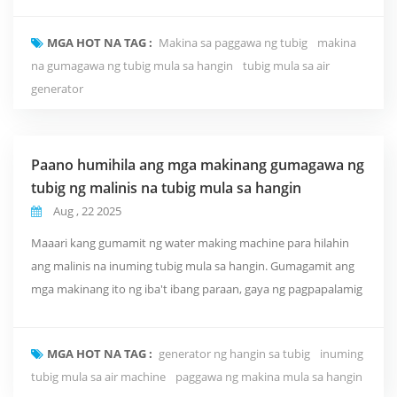
atmospheric water generator Mga Tagapahiwatig ng Disenyo at
Kalidad Paano Piliin ang Tamang AWG Pinakamahuhusay na
MGA HOT NA TAG :
Makina sa paggawa ng tubig
makina
Kasanayan para sa Deployment Mga Trend sa Market at
na gumagawa ng tubig mula sa hangin
tubig mula sa air
Outlook Konklusyon
generator
Paano humihila ang mga makinang gumagawa ng
tubig ng malinis na tubig mula sa hangin
Aug , 22 2025
Maaari kang gumamit ng water making machine para hilahin
ang malinis na inuming tubig mula sa hangin. Gumagamit ang
mga makinang ito ng iba't ibang paraan, gaya ng pagpapalamig
ng hangin upang makagawa ng mga patak ng tubig
(condensation), gamit ang mga espesyal na materyales na
MGA HOT NA TAG :
generator ng hangin sa tubig
inuming
kumukuha ng moisture (desiccants), pagsala gamit ang mga
tubig mula sa air machine
paggawa ng makina mula sa hangin
lamad, o pag-trap ng fog sa mga lambat. Ang bawat