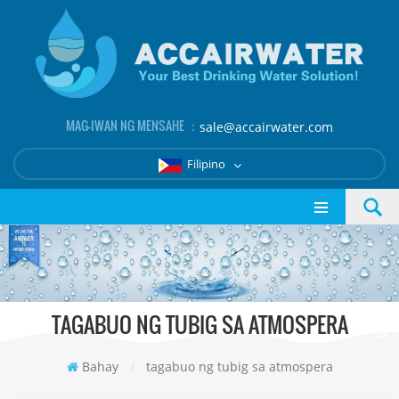
MAG-IWAN NG MENSAHE ：
sale@accairwater.com
Filipino
TAGABUO NG TUBIG SA ATMOSPERA
Bahay
/
tagabuo ng tubig sa atmospera