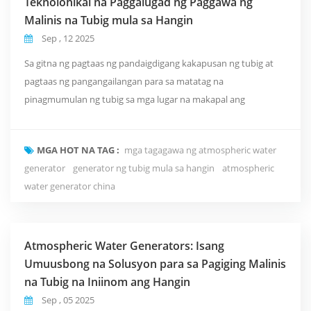
Teknolohikal na Paggalugad ng Paggawa ng
Malinis na Tubig mula sa Hangin
Sep , 12 2025
Sa gitna ng pagtaas ng pandaigdigang kakapusan ng tubig at
pagtaas ng pangangailangan para sa matatag na
pinagmumulan ng tubig sa mga lugar na makapal ang
populasyon, isang re sidential atmospheric water generator
(AWGs), sa kanilang natatanging bentahe ng pagkuha ng
MGA HOT NA TAG :
mga tagagawa ng atmospheric water
moisture mula sa hangin at pag-convert nito sa inuming tubig,
generator
generator ng tubig mula sa hangin
atmospheric
ay unti-unting nakakahanap ng mga aplikasyon sa iba't ibang
water generator china
larangan, ...
Atmospheric Water Generators: Isang
Umuusbong na Solusyon para sa Pagiging Malinis
na Tubig na Iniinom ang Hangin
Sep , 05 2025