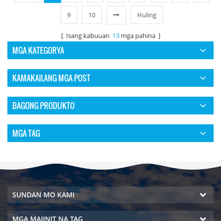
9
10
Huling
[ Isang kabuuan
13
mga pahina ]
MGA KATEGORYA
KAMAKAILANG MGA POST
BAGONG PRODUKTO
MGA TAG
SUNDAN MO KAMI
MGA MAIINIT NA TAG