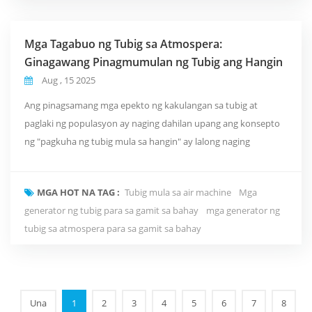
pamamaraan ay...
Mga Tagabuo ng Tubig sa Atmospera:
Ginagawang Pinagmumulan ng Tubig ang Hangin
Aug , 15 2025
Ang pinagsamang mga epekto ng kakulangan sa tubig at
paglaki ng populasyon ay naging dahilan upang ang konsepto
ng "pagkuha ng tubig mula sa hangin" ay lalong naging
katotohanan. Bilang konkretong pagpapatupad ng konseptong
ito, pinagsasama-sama ng mga atmospheric water generator
MGA HOT NA TAG :
Tubig mula sa air machine
Mga
ang physics ng mga gas-liquid phase transition, ang
generator ng tubig para sa gamit sa bahay
mga generator ng
hygroscopic at catalytic na purification ng mga materyales sa
tubig sa atmospera para sa gamit sa bahay
agham...
Una
1
2
3
4
5
6
7
8