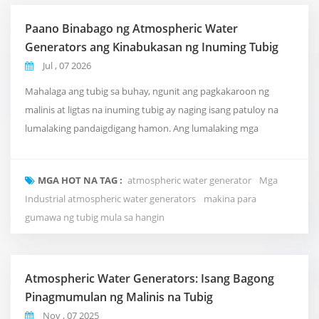
Paano Binabago ng Atmospheric Water
Generators ang Kinabukasan ng Inuming Tubig
Jul , 07 2026
Mahalaga ang tubig sa buhay, ngunit ang pagkakaroon ng
malinis at ligtas na inuming tubig ay naging isang patuloy na
lumalaking pandaigdigang hamon. Ang lumalaking mga
alalahanin tungkol sa kalidad ng tubig, polusyon mula sa
plastik, at mga limitasyon ng tradisyonal na mga sistema ng
MGA HOT NA TAG :
atmospheric water generator
Mga
suplay ng tubig ay naghihikayat sa mga tao na tuklasin ang mga
Industrial atmospheric water generators
makina para
bago at mas matalinong paraan upang makakuha ng inum...
gumawa ng tubig mula sa hangin
Atmospheric Water Generators: Isang Bagong
Pinagmumulan ng Malinis na Tubig
Nov , 07 2025