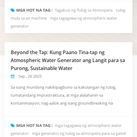
napapanatiling at desentralisadong mga mapagkukunan ng
MGA HOT NA TAG :
Tagabuo ng Tubig sa Atmospera
tubig
tubig. Isa sa mga pinaka-makabagong teknolohiya na
mula sa air machine
mga tagagawa ng atmospheric water
umuusbong sa larangang ito ay ang Tagabuo ng Tubig sa
generator
Atmospera (AWG) — isang aparato ...
Beyond the Tap: Kung Paano Tina-tap ng
Atmospheric Water Generator ang Langit para sa
Purong, Sustainable Water
Sep , 26 2025
Sa isang mundong nakikipagbuno sa kakulangan ng tubig,
tumatandang imprastraktura, at mga alalahanin sa
kontaminasyon, nag-aalok ang isang groundbreaking na
teknolohiya ng solusyon na parang science fiction: paglikha ng
dalisay at sariwang inuming tubig nang direkta mula sa hangin
MGA HOT NA TAG :
mga tagagawa ng atmospheric water
na ating nilalanghap. Ito ang realidad ng Mga Tagabuo ng Tubig
generator
mga generator ng tubig sa atmospera para sa gamit
sa Atmospera (AWGs), isang teknolohiyang nakahanda upan...