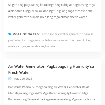
Sa gitna ng pagtaas ng kakulangan ng tubig at pagtaas ng mga
alalahanin tungkol sa kalidad ng tubig, ang mga atmospheric
water generator (kilala rin bilang mga atmospheric water
capture device o air-water recovery device) ay naging
mahalagang suplemento sa mga mapagkukunan ng tubig para
MGA HOT NA TAG :
atmospheric water generator para sa
sa mga sambahayan, industriya, at malalayong lugar, salamat
pagbebenta
paggawa ng tubig mula sa air machine
tubig
sa kanilang mga natatanging prinsipyo at malawak na ...
mula sa mga generator ng hangin
Air Water Generator: Pagbabago ng Humidity sa
Fresh Water
Aug , 29 2025
Panimula Paano Gumagana ang Air Water Generator Bakit
Mahalaga ang mga AWG Mga Karaniwang Aplikasyon Mga
Pangunahing Teknikal na Pagsasaalang-alang Mga uri ng home