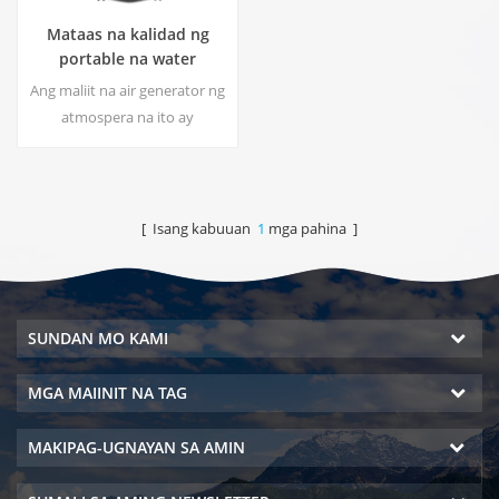
Mataas na kalidad ng
portable na water
generator mula sa air HR-
Ang maliit na air generator ng
77M
atmospera na ito ay
malawakang ginagamit para
sa bahay, opisina. Bigyan ka
ng kaligtasan at purong
inuming tubig.Hot at malamig
[ Isang kabuuan
1
mga pahina ]
na dalisay na output ng tubig.
LCD screen ng display.
SUNDAN MO KAMI
MGA MAIINIT NA TAG
MAKIPAG-UGNAYAN SA AMIN