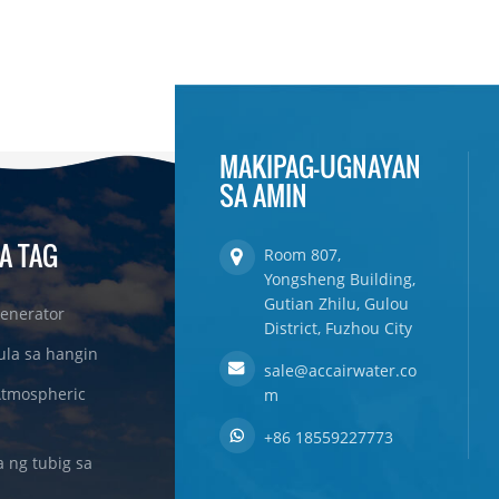
MAKIPAG-UGNAYAN
SA AMIN
A TAG
Room 807,
Yongsheng Building,
Gutian Zhilu, Gulou
enerator
District, Fuzhou City
ula sa hangin
sale@accairwater.co
Atmospheric
m
+86 18559227773
ng tubig sa