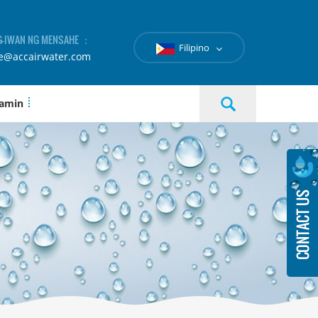
-IWAN NG MENSAHE ：
Filipino
le@accairwater.com
 amin