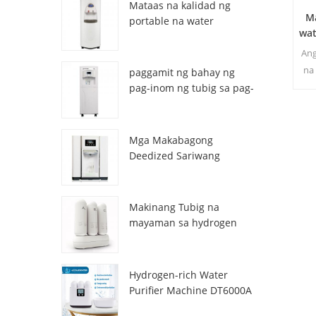
Mataas na kalidad ng
Ma
portable na water
wat
generator mula sa air HR-
77M
Ang
na
paggamit ng bahay ng
bah
pag-inom ng tubig sa pag-
inom ng atmospheric hr-
pur
88c
dal
Mga Makabagong
Deedized Sariwang
Sariwang Lalamon ng
tubig na Dispenser
ZL9510W
Makinang Tubig na
mayaman sa hydrogen
DT3000A
Hydrogen-rich Water
Purifier Machine DT6000A