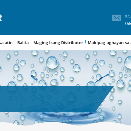
MAG
sa
sa atin
Balita
Maging Isang Distributer
Makipag-ugnayan sa