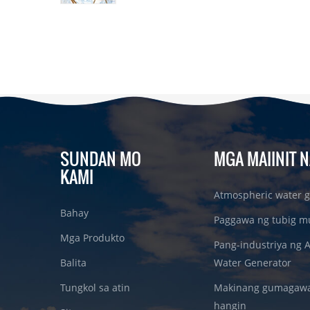
SUNDAN MO
MGA MAIINIT N
KAMI
Atmospheric water g
Bahay
Paggawa ng tubig m
Mga Produkto
Pang-industriya ng 
Balita
Water Generator
Tungkol sa atin
Makinang gumagawa 
hangin