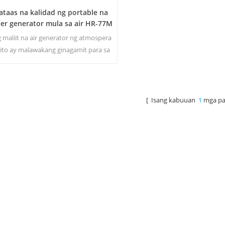
taas na kalidad ng portable na
er generator mula sa air HR-77M
 maliit na air generator ng atmospera
 ito ay malawakang ginagamit para sa
ay, opisina. Bigyan ka ng kaligtasan at
ong inuming tubig.Hot at malamig na
isay na output ng tubig. LCD screen ng
display.
[ Isang kabuuan
1
mga pa