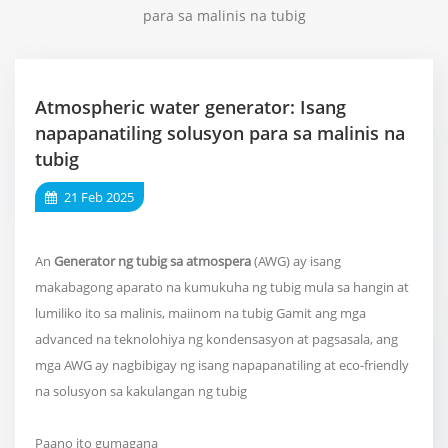
para sa malinis na tubig
Atmospheric water generator: Isang
napapanatiling solusyon para sa malinis na
tubig
21 Feb 2025
An
Generator ng tubig sa atmospera
(AWG) ay isang
makabagong aparato na kumukuha ng tubig mula sa hangin at
lumiliko ito sa malinis, maiinom na tubig Gamit ang mga
advanced na teknolohiya ng kondensasyon at pagsasala, ang
mga AWG ay nagbibigay ng isang napapanatiling at eco-friendly
na solusyon sa kakulangan ng tubig
Paano ito gumagana