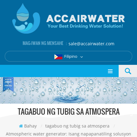
MAG-IWAN NG MENSAHE ：
sale@accairwater.com
Filipino
TAGABUO NG TUBIG SA ATMOSPERA
Bahay
/
tagabuo ng tubig sa atmospera
/
Atmospheric water generator: Isang napapanatiling solusyon