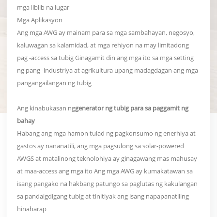
mga liblib na lugar
Mga Aplikasyon
Ang mga AWG ay mainam para sa mga sambahayan, negosyo,
kaluwagan sa kalamidad, at mga rehiyon na may limitadong
pag -access sa tubig Ginagamit din ang mga ito sa mga setting
ng pang -industriya at agrikultura upang madagdagan ang mga
pangangailangan ng tubig
Ang kinabukasan ng
generator ng tubig para sa paggamit ng
bahay
Habang ang mga hamon tulad ng pagkonsumo ng enerhiya at
gastos ay nananatili, ang mga pagsulong sa solar-powered
AWGS at matalinong teknolohiya ay ginagawang mas mahusay
at maa-access ang mga ito Ang mga AWG ay kumakatawan sa
isang pangako na hakbang patungo sa paglutas ng kakulangan
sa pandaigdigang tubig at tinitiyak ang isang napapanatiling
hinaharap