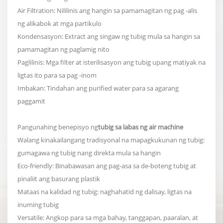
Air Filtration: Nililinis ang hangin sa pamamagitan ng pag -alis
ng alikabok at mga partikulo
Kondensasyon: Extract ang singaw ng tubig mula sa hangin sa
pamamagitan ng paglamig nito
Paglilinis: Mga filter at isterilisasyon ang tubig upang matiyak na
ligtas ito para sa pag -inom
Imbakan: Tindahan ang purified water para sa agarang
paggamit
Pangunahing benepisyo ng
tubig sa labas ng air machine
Walang kinakailangang tradisyonal na mapagkukunan ng tubig:
gumagawa ng tubig nang direkta mula sa hangin
Eco-friendly: Binabawasan ang pag-asa sa de-boteng tubig at
pinaliit ang basurang plastik
Mataas na kalidad ng tubig: naghahatid ng dalisay, ligtas na
inuming tubig
Versatile: Angkop para sa mga bahay, tanggapan, paaralan, at