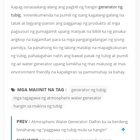
Kapag isinasaalang-alang ang pagbili ng hangin
generator ng
tubig
, inirerekumenda na pumili ng isang kagalang-galang na
tatak at bigyang-pansin ang pagganap ng produkto at mga
pagsusuri ng gumagamit upang matiyak na bibili ka ng pinaka-
angkop na kagamitan para sa mga pangangailangan ng iyong
pamilya. Sa panahong ito ng lalong masikip na mapagkukunan
ng tubig, pahalagahan natin ang bawat patak ng tubig at pumili
ng air water generator upang lumikha ng mas malusog at mas
environment friendly na kapaligiran sa pamumuhay sa bahay.
MGA MAIINIT NA TAG :
generator ng tubig
mga tagagawa ng atmospheric water generator
hangin sa makina ng tubig
PREV :
Atmospheric Water Generator: Dalhin ka sa berdeng
hinaharap ng "paggawa ng tubig mula sa hangin"