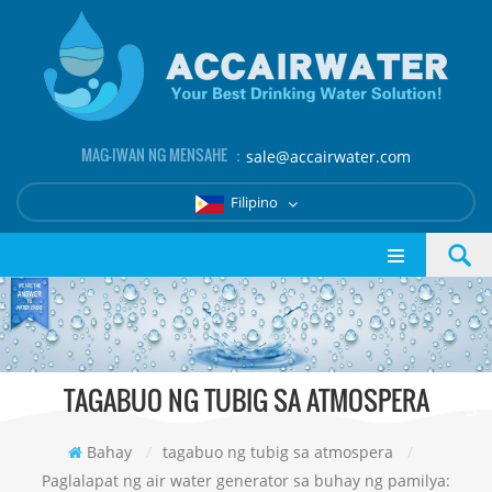
MAG-IWAN NG MENSAHE ：
sale@accairwater.com
Filipino
TAGABUO NG TUBIG SA ATMOSPERA
Bahay
/
tagabuo ng tubig sa atmospera
/
Paglalapat ng air water generator sa buhay ng pamilya: