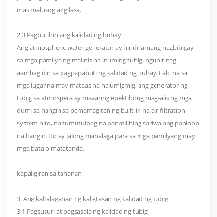
mas malusog ang lasa.
2.3 Pagbutihin ang kalidad ng buhay
Ang atmospheric water generator ay hindi lamang nagbibigay
sa mga pamilya ng malinis na inuming tubig, ngunit nag-
aambag din sa pagpapabuti ng kalidad ng buhay. Lalo na sa
mga lugar na may mataas na halumigmig, ang generator ng
tubig sa atmospera ay maaaring epektibong mag-alis ng mga
dumi sa hangin sa pamamagitan ng built-in na air filtration
system nito, na tumutulong na panatilihing sariwa ang panloob
na hangin. Ito ay lalong mahalaga para sa mga pamilyang may
mga bata o matatanda.
kapaligiran sa tahanan
3. Ang kahalagahan ng kaligtasan ng kalidad ng tubig
3.1 Pagsusuri at pagsasala ng kalidad ng tubig