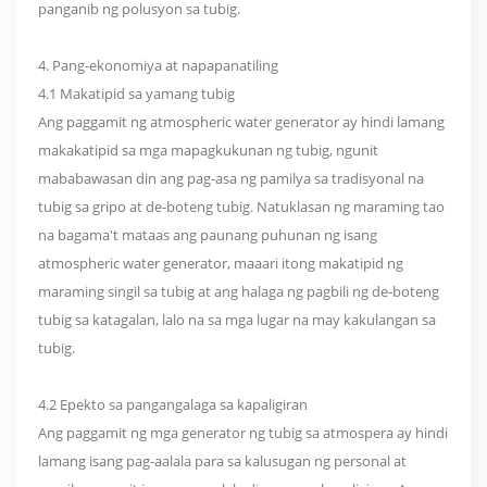
panganib ng polusyon sa tubig.
4. Pang-ekonomiya at napapanatiling
4.1 Makatipid sa yamang tubig
Ang paggamit ng atmospheric water generator ay hindi lamang
makakatipid sa mga mapagkukunan ng tubig, ngunit
mababawasan din ang pag-asa ng pamilya sa tradisyonal na
tubig sa gripo at de-boteng tubig. Natuklasan ng maraming tao
na bagama't mataas ang paunang puhunan ng isang
atmospheric water generator, maaari itong makatipid ng
maraming singil sa tubig at ang halaga ng pagbili ng de-boteng
tubig sa katagalan, lalo na sa mga lugar na may kakulangan sa
tubig.
4.2 Epekto sa pangangalaga sa kapaligiran
Ang paggamit ng mga generator ng tubig sa atmospera ay hindi
lamang isang pag-aalala para sa kalusugan ng personal at