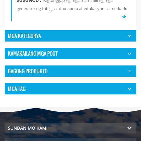
SUSUNOD :
Pagtanggap ng mga mamimili ng mga
generator ng tubig sa atmospera at edukasyon sa merkado
MGA KATEGORYA
KAMAKAILANG MGA POST
BAGONG PRODUKTO
MGA TAG
SUNDAN MO KAMI