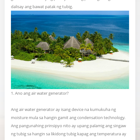
dalisay ang bawat patak ng tubig.
1. Ano ang air water generator?
Ang air water generator ay isang device na kumukuha ng
moisture mula sa hangin gamit ang condensation technology.
Ang pangunahing prinsipyo nito ay upang palamig ang singaw
ng tubig sa hangin sa likidong tubig kapag ang temperatura ay