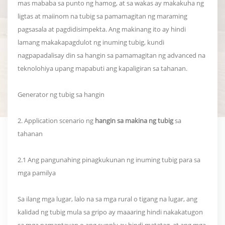
mas mababa sa punto ng hamog, at sa wakas ay makakuha ng
ligtas at maiinom na tubig sa pamamagitan ng maraming
pagsasala at pagdidisimpekta. Ang makinang ito ay hindi
lamang makakapagdulot ng inuming tubig, kundi
nagpapadalisay din sa hangin sa pamamagitan ng advanced na
teknolohiya upang mapabuti ang kapaligiran sa tahanan.
Generator ng tubig sa hangin
2. Application scenario ng
hangin sa makina ng tubig
sa
tahanan
2.1 Ang pangunahing pinagkukunan ng inuming tubig para sa
mga pamilya
Sa ilang mga lugar, lalo na sa mga rural o tigang na lugar, ang
kalidad ng tubig mula sa gripo ay maaaring hindi nakakatugon