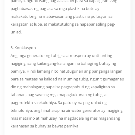
pamilya, ngunit isang pag-aalala din para sa kapaligiran. Ang
pagbabawas ng pag-asa sa mga plastik na bote ay
makakatulong na mabawasan ang plastic na polusyon sa
karagatan at lupa, at makatutulong sa napapanatiling pag-
unlad.
5. Konklusyon
Ang mga generator ng tubig sa atmospera ay unti-unting
nagiging isang kailangang-kailangan na bahagi ng buhay ng
pamilya. Hindi lamang nito natutugunan ang pangangailangan
para sa mataas na kalidad na inuming tubig, ngunit gumaganap
din ng mahalagang papel sa pagpapabuti ng kapaligiran sa
tahanan, pag-save ng mga mapagkukunan ng tubig, at
pagprotekta sa ekolohiya. Sa patuloy na pag-unlad ng
teknolohiya, ang hinaharap na air water generator ay magiging
mas matalino at mahusay, na magdadala ng mas magandang
karanasan sa buhay sa bawat pamilya.