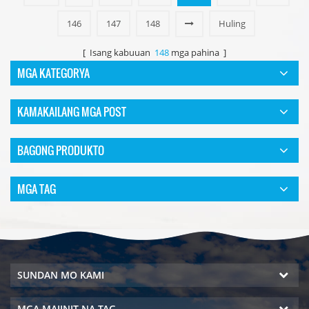
146
147
148
Huling
[ Isang kabuuan
148
mga pahina ]
MGA KATEGORYA
KAMAKAILANG MGA POST
BAGONG PRODUKTO
MGA TAG
SUNDAN MO KAMI
MGA MAIINIT NA TAG