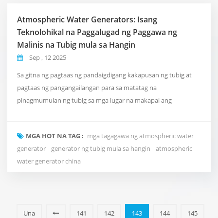
Atmospheric Water Generators: Isang
Teknolohikal na Paggalugad ng Paggawa ng
Malinis na Tubig mula sa Hangin
Sep , 12 2025
Sa gitna ng pagtaas ng pandaigdigang kakapusan ng tubig at
pagtaas ng pangangailangan para sa matatag na
pinagmumulan ng tubig sa mga lugar na makapal ang
populasyon, isang re sidential atmospheric water generator
(AWGs), sa kanilang natatanging bentahe ng pagkuha ng
MGA HOT NA TAG :
mga tagagawa ng atmospheric water
moisture mula sa hangin at pag-convert nito sa inuming tubig,
generator
generator ng tubig mula sa hangin
atmospheric
ay unti-unting nakakahanap ng mga aplikasyon sa iba't ibang
water generator china
larangan, ...
Una
141
142
143
144
145