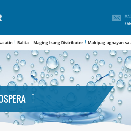
MAG
sa
sa atin
Balita
Maging Isang Distributer
Makipag-ugnayan sa
MOSPERA