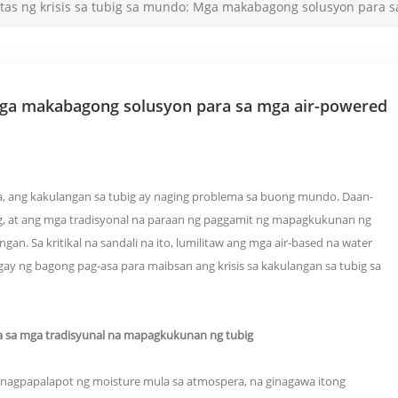
tas ng krisis sa tubig sa mundo: Mga makabagong solusyon para 
 Mga makabagong solusyon para sa mga air-powered
, ang kakulangan sa tubig ay naging problema sa buong mundo. Daan-
g, at ang mga tradisyonal na paraan ng paggamit ng mapagkukunan ng
an. Sa kritikal na sandali na ito, lumilitaw ang mga air-based na water
ay ng bagong pag-asa para maibsan ang krisis sa kakulangan sa tubig sa
a sa mga tradisyunal na mapagkukunan ng tubig
t nagpapalapot ng moisture mula sa atmospera, na ginagawa itong