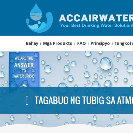
Bahay
Mga Produkto
FAQ
Prinsipyo
Tungkol 
TAGABUO NG TUBIG SA AT