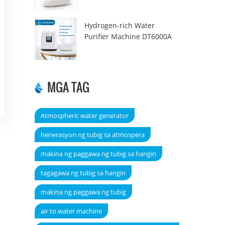
Hydrogen-rich Water
Purifier Machine DT6000A
MGA TAG
Atmospheric water generator
henerasyon ng tubig sa atmospera
makina ng paggawa ng tubig sa hangin
tagagawa ng tubig sa hangin
makina ng paggawa ng tubig
air to water machine