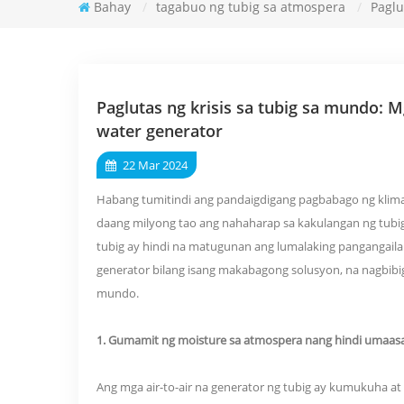
Bahay
/
tagabuo ng tubig sa atmospera
/
Paglu
Paglutas ng krisis sa tubig sa mundo:
water generator
22 Mar 2024
Habang tumitindi ang pandaigdigang pagbabago ng klima
daang milyong tao ang nahaharap sa kakulangan ng tubi
tubig ay hindi na matugunan ang lumalaking pangangailang
generator bilang isang makabagong solusyon, na nagbibig
mundo.
1. Gumamit ng moisture sa atmospera nang hindi umaas
Ang mga air-to-air na generator ng tubig ay kumukuha a