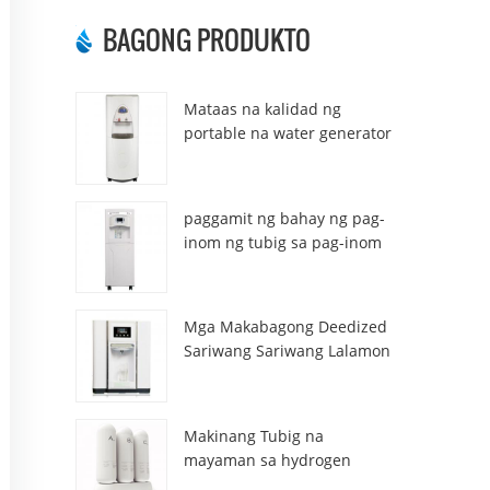
BAGONG PRODUKTO
Mataas na kalidad ng
portable na water generator
mula sa air HR-77M
paggamit ng bahay ng pag-
inom ng tubig sa pag-inom
ng atmospheric hr-88c
Mga Makabagong Deedized
Sariwang Sariwang Lalamon
ng tubig na Dispenser
ZL9510W
Makinang Tubig na
mayaman sa hydrogen
DT3000A