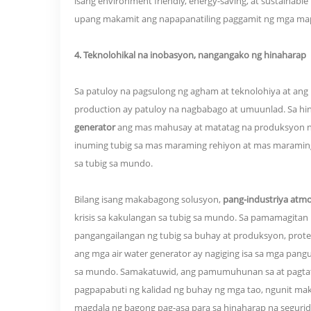
isang environment friendly, energy-saving, at sustaina
upang makamit ang napapanatiling paggamit ng mga ma
4. Teknolohikal na inobasyon, nangangako ng hinaharap
Sa patuloy na pagsulong ng agham at teknolohiya at ang 
production ay patuloy na nagbabago at umuunlad. Sa h
generator
ang mas mahusay at matatag na produksyon ng
inuming tubig sa mas maraming rehiyon at mas maraming
sa tubig sa mundo.
Bilang isang makabagong solusyon,
pang-industriya atmo
krisis sa kakulangan sa tubig sa mundo. Sa pamamagita
pangangailangan ng tubig sa buhay at produksyon, proteks
ang mga air water generator ay nagiging isa sa mga pan
sa mundo. Samakatuwid, ang pamumuhunan sa at pagtata
pagpapabuti ng kalidad ng buhay ng mga tao, ngunit mak
magdala ng bagong pag-asa para sa hinaharap na segurid