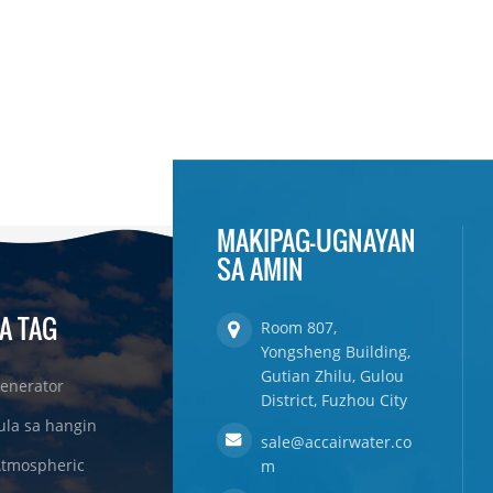
MAKIPAG-UGNAYAN
SA AMIN
A TAG
Room 807,
Yongsheng Building,
Gutian Zhilu, Gulou
enerator
District, Fuzhou City
ula sa hangin
sale@accairwater.co
Atmospheric
m