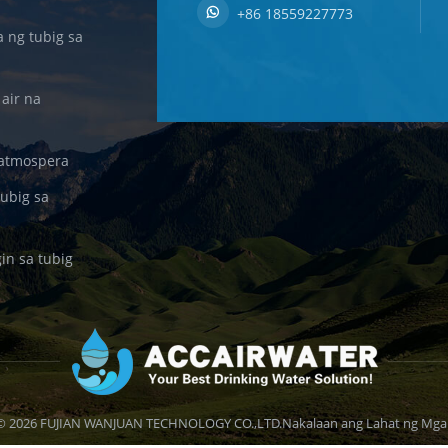
+86 18559227773
ng tubig sa
air na
 atmospera
ubig sa
in sa tubig
© 2026 FUJIAN WANJUAN TECHNOLOGY CO.,LTD.Nakalaan ang Lahat ng Mga