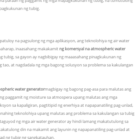
ble na paraan ng paggamit ng mga mapagkukunan ng tubig, na tumutulong
pagkukunan ng tubig.
patuloy na pagsulong ng mga aplikasyon, ang teknolohiya ng air water
inaharap, inaasahang makakamit
ng komersyal na atmospheric water
 tubig, sa gayon ay nagbibigay ng maaasahang pinagkukunan ng
 tao, at nagdadala ng mga bagong solusyon sa problema sa kakulangan
spheric water generator
magbigay ng bagong pag-asa para malutas ang
n ng paggamit ng moisture sa atmospera upang malutas ang mga
yon sa kapaligiran, pagtitipid ng enerhiya at napapanatiling pag-unlad,
gunahing teknolohiya upang malutas ang problema sa kakulangan sa tubig
guyod ng mga air water generator ay hindi lamang makatutulong sa
akatulong din na makamit ang layunin ng napapanatiling pag-unlad at
ad ng tubig ng sangkatauhan.