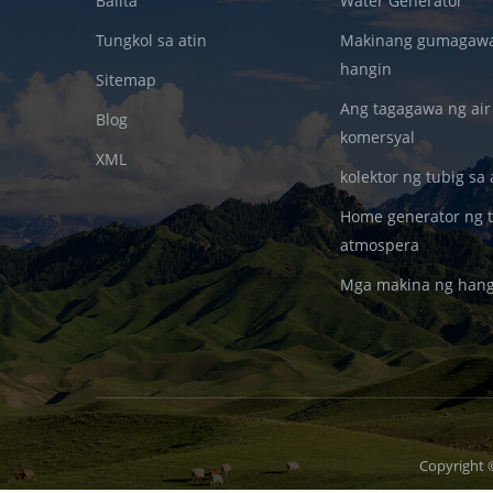
Balita
Water Generator
Tungkol sa atin
Makinang gumagawa 
hangin
Sitemap
Ang tagagawa ng air 
Blog
komersyal
XML
kolektor ng tubig sa
Home generator ng t
atmospera
Mga makina ng hang
Copyright 