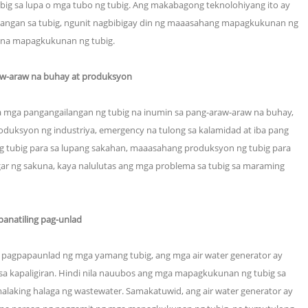
ubig sa lupa o mga tubo ng tubig. Ang makabagong teknolohiyang ito ay
ulangan sa tubig, ngunit nagbibigay din ng maaasahang mapagkukunan ng
l na mapagkukunan ng tubig.
raw-araw na buhay at produksyon
 mga pangangailangan ng tubig na inumin sa pang-araw-araw na buhay,
produksyon ng industriya, emergency na tulong sa kalamidad at iba pang
 ng tubig para sa lupang sakahan, maaasahang produksyon ng tubig para
ugar ng sakuna, kaya nalulutas ang mga problema sa tubig sa maraming
apanatiling pag-unlad
pagpapaunlad ng mga yamang tubig, ang mga air water generator ay
 kapaligiran. Hindi nila nauubos ang mga mapagkukunan ng tubig sa
alaking halaga ng wastewater. Samakatuwid, ang air water generator ay