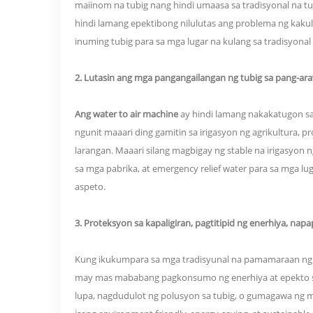
maiinom na tubig nang hindi umaasa sa tradisyonal na t
hindi lamang epektibong nilulutas ang problema ng kak
inuming tubig para sa mga lugar na kulang sa tradisyona
2. Lutasin ang mga pangangailangan ng tubig sa pang-a
Ang water to air machine
ay hindi lamang nakakatugon sa
ngunit maaari ding gamitin sa irigasyon ng agrikultura, 
larangan. Maaari silang magbigay ng stable na irigasyon
sa mga pabrika, at emergency relief water para sa mga l
aspeto.
3. Proteksyon sa kapaligiran, pagtitipid ng enerhiya, nap
Kung ikukumpara sa mga tradisyunal na pamamaraan ng 
may mas mababang pagkonsumo ng enerhiya at epekto sa
lupa, nagdudulot ng polusyon sa tubig, o gumagawa ng m