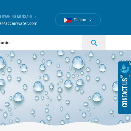
-IWAN NG MENSAHE ：
Filipino
le@accairwater.com
 amin