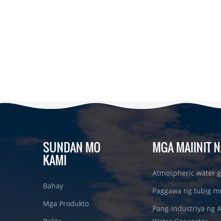
SUNDAN MO
MGA MAIINIT N
KAMI
Atmospheric water g
Bahay
Paggawa ng tubig m
Mga Produkto
Pang-industriya ng 