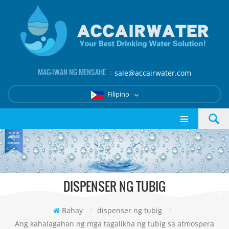
MAG-IWAN NG MENSAHE ：
sale@accairwater.com
Filipino
DISPENSER NG TUBIG
Bahay
/
dispenser ng tubig
/
Ang kahalagahan ng mga tagalikha ng tubig sa atmospera