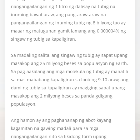
nangangailangan ng 1 litro ng dalisay na tubig na
inuming bawat araw, ang pang-araw-araw na
pangangailangan ng inuming tubig ng 8 bilyong tao ay
maaaring matugunan gamit lamang ang 0.000004% ng
singaw ng tubig sa kapaligiran.
Sa madaling salita, ang singaw ng tubig ay sapat upang
masakop ang 25 milyong beses sa populasyon ng Earth.
Sa pag-aakalang ang mga molekula ng tubig ay manatili
sa mas mababang kapaligiran sa loob ng 9-10 araw, ang
dami ng tubig sa kapaligiran ay magiging sapat upang
masakop ang 2 milyong beses sa pandaigdigang
populasyon.
Ang hamon ay ang paghahanap ng abot-kayang
kagamitan na gawing madali para sa mga
nangangailangan nito sa likidong form upang