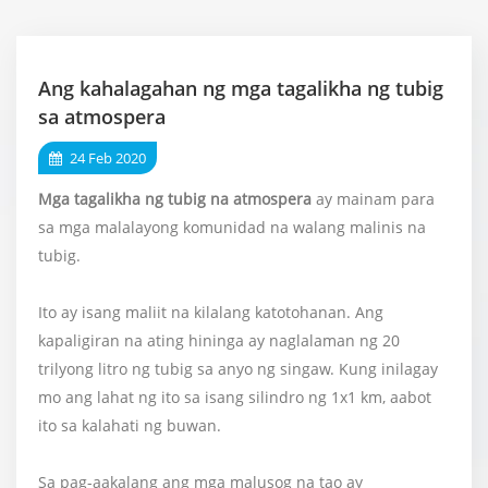
Ang kahalagahan ng mga tagalikha ng tubig
sa atmospera
24 Feb 2020
Mga tagalikha ng tubig na atmospera
ay mainam para
sa mga malalayong komunidad na walang malinis na
tubig.
Ito ay isang maliit na kilalang katotohanan. Ang
kapaligiran na ating hininga ay naglalaman ng 20
trilyong litro ng tubig sa anyo ng singaw. Kung inilagay
mo ang lahat ng ito sa isang silindro ng 1x1 km, aabot
ito sa kalahati ng buwan.
Sa pag-aakalang ang mga malusog na tao ay