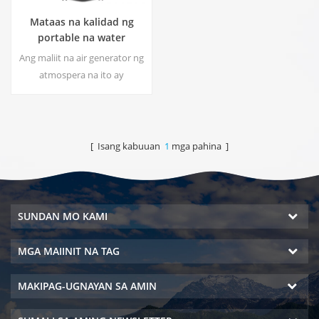
Mataas na kalidad ng
portable na water
generator mula sa air HR-
Ang maliit na air generator ng
77M
atmospera na ito ay
malawakang ginagamit para
sa bahay, opisina. Bigyan ka
ng kaligtasan at purong
inuming tubig.Hot at malamig
[ Isang kabuuan
1
mga pahina ]
na dalisay na output ng tubig.
LCD screen ng display.
SUNDAN MO KAMI
MGA MAIINIT NA TAG
MAKIPAG-UGNAYAN SA AMIN