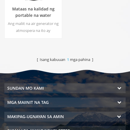
Mataas na kalidad ng
portable na water
generator mula sa air HR-
Ang maliit na air generator ng
77M
atmospera na ito ay
malawakang ginagamit para
sa bahay, opisina. Bigyan ka
ng kaligtasan at purong
inuming tubig.Hot at malamig
[ Isang kabuuan
1
mga pahina ]
na dalisay na output ng tubig.
LCD screen ng display.
SUNDAN MO KAMI
MGA MAIINIT NA TAG
MAKIPAG-UGNAYAN SA AMIN