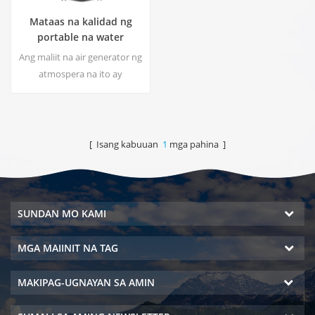
Mataas na kalidad ng
portable na water
generator mula sa air HR-
Ang maliit na air generator ng
77M
atmospera na ito ay
malawakang ginagamit para
sa bahay, opisina. Bigyan ka
ng kaligtasan at purong
inuming tubig.Hot at malamig
[ Isang kabuuan
1
mga pahina ]
na dalisay na output ng tubig.
LCD screen ng display.
SUNDAN MO KAMI
MGA MAIINIT NA TAG
MAKIPAG-UGNAYAN SA AMIN